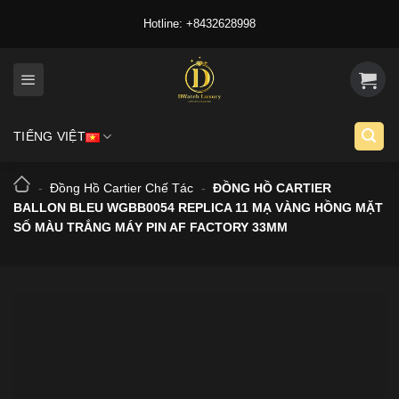
Skip
Hotline: +8432628998
to
content
TIẾNG VIỆT
-
Đồng Hồ Cartier Chế Tác
-
ĐỒNG HỒ CARTIER
BALLON BLEU WGBB0054 REPLICA 11 MẠ VÀNG HỒNG MẶT
SỐ MÀU TRẮNG MÁY PIN AF FACTORY 33MM