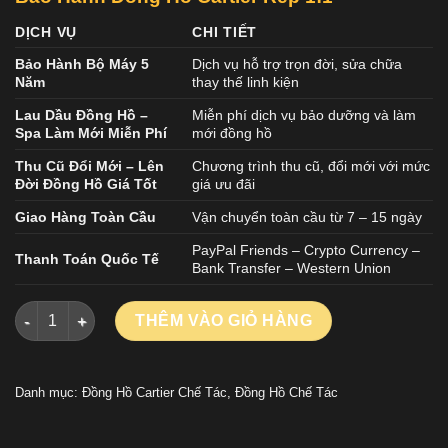
DỊCH VỤ
CHI TIẾT
Bảo Hành Bộ Máy 5
Dịch vụ hỗ trợ trọn đời, sửa chữa
Năm
thay thế linh kiện
Lau Dầu Đồng Hồ –
Miễn phí dịch vụ bảo dưỡng và làm
Spa Làm Mới Miễn Phí
mới đồng hồ
Thu Cũ Đổi Mới – Lên
Chương trình thu cũ, đổi mới với mức
Đời Đồng Hồ Giá Tốt
giá ưu đãi
Giao Hàng Toàn Cầu
Vận chuyển toàn cầu từ 7 – 15 ngày
PayPal Friends – Crypto Currency –
Thanh Toán Quốc Tế
Bank Transfer – Western Union
ĐỒNG HỒ CARTIER BALLON BLEU WGBB0054 REPLICA 11 MẠ 
THÊM VÀO GIỎ HÀNG
Danh mục:
Đồng Hồ Cartier Chế Tác
,
Đồng Hồ Chế Tác