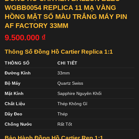
WGBB0054 REPLICA 11 MẠ VÀNG
HỒNG MẶT SỐ MÀU TRẮNG MÁY PIN
AF FACTORY 33MM
9.500.000
₫
Thông Số Đồng Hồ Cartier Replica 1:1
THÔNG SỐ
CHI TIẾT
Đường Kính
33mm
Bộ Máy
Quartz Swiss
Mặt Kính
Sapphire Nguyên Khối
Chất Liệu
Thép Không Gỉ
Dây Đeo
Thép
Chống Nước
Rất Tốt
Bảo Hành Đồng Hồ Cartier
Rep 1:1