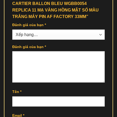
CARTIER BALLON BLEU WGBB0054
REPLICA 11 MẠ VÀNG HỒNG MẶT SỐ MÀU
TRẮNG MÁY PIN AF FACTORY 33MM”
Đánh giá của bạn
*
Đánh giá của bạn
*
Tên
*
Email
*