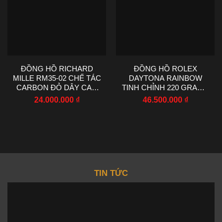
ĐỒNG HỒ RICHARD
ĐỒNG HỒ ROLEX
MILLE RM35-02 CHẾ TÁC
DAYTONA RAINBOW
CARBON ĐỎ DÂY CAO
TINH CHỈNH 220 GRAMS
SU NHÀ MÁY RM
MOISSANITE RUBY
24.000.000
₫
46.500.000
₫
44.5X50MM
SAPPHIRE 40MM
TIN TỨC