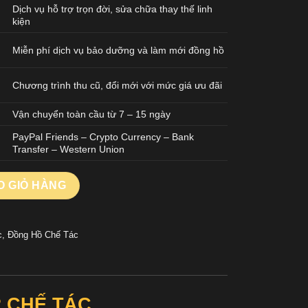
Dịch vụ hỗ trợ trọn đời, sửa chữa thay thế linh
kiện
Miễn phí dịch vụ bảo dưỡng và làm mới đồng hồ
Chương trình thu cũ, đổi mới với mức giá ưu đãi
Vận chuyển toàn cầu từ 7 – 15 ngày
PayPal Friends – Crypto Currency – Bank
Transfer – Western Union
LEU WGBB0052 CHẾ TÁC MẠ VÀNG HỒNG MẶT SỐ MÀU TRẮNG D
O GIỎ HÀNG
c
,
Đồng Hồ Chế Tác
2 CHẾ TÁC