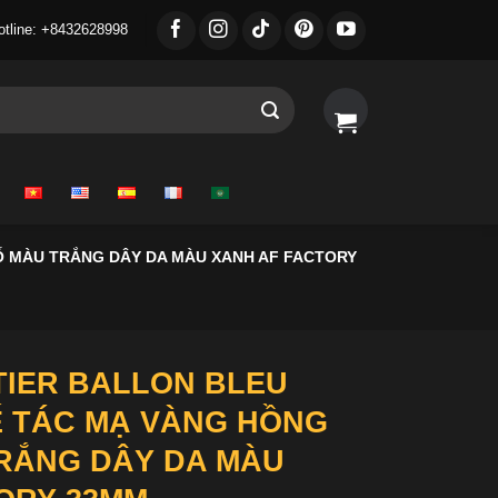
otline: +8432628998
 MÀU TRẮNG DÂY DA MÀU XANH AF FACTORY
IER BALLON BLEU
 TÁC MẠ VÀNG HỒNG
RẮNG DÂY DA MÀU