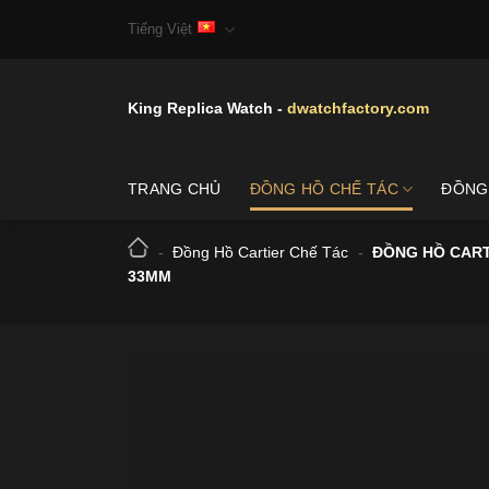
Skip
Tiếng Việt
to
content
King Replica Watch -
dwatchfactory.com
TRANG CHỦ
ĐỒNG HỒ CHẾ TÁC
ĐỒNG
-
Đồng Hồ Cartier Chế Tác
-
ĐỒNG HỒ CART
33MM