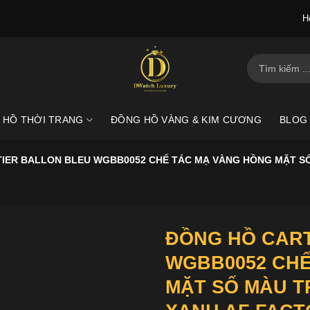
H
Tìm
kiếm:
 HỒ THỜI TRANG
ĐỒNG HỒ VÀNG & KIM CƯƠNG
BLOG
IER BALLON BLEU WGBB0052 CHẾ TÁC MẠ VÀNG HỒNG MẶT SỐ
ĐỒNG HỒ CART
WGBB0052 CHẾ
MẶT SỐ MÀU T