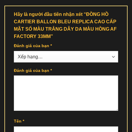
Hãy là người đầu tiên nhận xét “ĐỒNG HỒ
CARTIER BALLON BLEU REPLICA CAO CẤP
MẶT SỐ MÀU TRẮNG DÂY DA MÀU HỒNG AF
FACTORY 33MM”
Đánh giá của bạn
*
Đánh giá của bạn
*
Tên
*