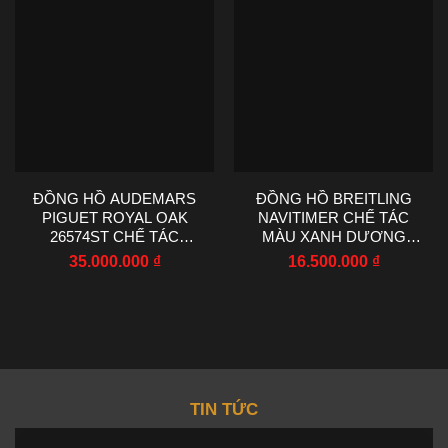
ĐỒNG HỒ AUDEMARS
ĐỒNG HỒ BREITLING
PIGUET ROYAL OAK
NAVITIMER CHẾ TÁC
26574ST CHẾ TÁC
MÀU XANH DƯƠNG
MOISSANITE BAGUETTE
MÁY CƠ EF FACTORY
35.000.000
₫
16.500.000
₫
41MM
43MM
TIN TỨC