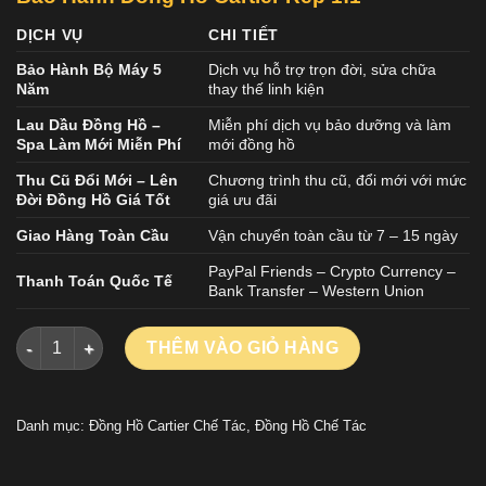
DỊCH VỤ
CHI TIẾT
Bảo Hành Bộ Máy 5
Dịch vụ hỗ trợ trọn đời, sửa chữa
Năm
thay thế linh kiện
Lau Dầu Đồng Hồ –
Miễn phí dịch vụ bảo dưỡng và làm
Spa Làm Mới Miễn Phí
mới đồng hồ
Thu Cũ Đổi Mới – Lên
Chương trình thu cũ, đổi mới với mức
Đời Đồng Hồ Giá Tốt
giá ưu đãi
Giao Hàng Toàn Cầu
Vận chuyển toàn cầu từ 7 – 15 ngày
PayPal Friends – Crypto Currency –
Thanh Toán Quốc Tế
Bank Transfer – Western Union
ĐỒNG HỒ CARTIER BALLON BLEU REPLICA CAO CẤP MẶT SỐ
THÊM VÀO GIỎ HÀNG
Danh mục:
Đồng Hồ Cartier Chế Tác
,
Đồng Hồ Chế Tác