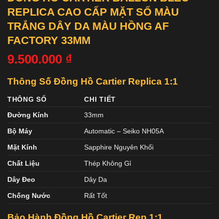
REPLICA CAO CẤP MẶT SỐ MÀU
TRẮNG DÂY DA MÀU HỒNG AF
FACTORY 33MM
9.500.000
₫
Thông Số Đồng Hồ Cartier Replica 1:1
THÔNG SỐ
CHI TIẾT
Đường Kính
33mm
Bộ Máy
Automatic – Seiko NH05A
Mặt Kính
Sapphire Nguyên Khối
Chất Liệu
Thép Không Gỉ
Dây Đeo
Dây Da
Chống Nước
Rất Tốt
Bảo Hành Đồng Hồ Cartier
Rep 1:1