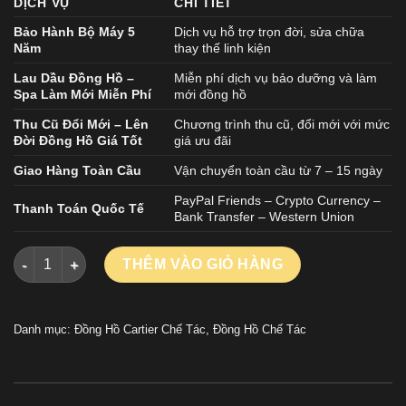
DỊCH VỤ
CHI TIẾT
Bảo Hành Bộ Máy 5
Dịch vụ hỗ trợ trọn đời, sửa chữa
Năm
thay thế linh kiện
Lau Dầu Đồng Hồ –
Miễn phí dịch vụ bảo dưỡng và làm
Spa Làm Mới Miễn Phí
mới đồng hồ
Thu Cũ Đổi Mới – Lên
Chương trình thu cũ, đổi mới với mức
Đời Đồng Hồ Giá Tốt
giá ưu đãi
Giao Hàng Toàn Cầu
Vận chuyển toàn cầu từ 7 – 15 ngày
PayPal Friends – Crypto Currency –
Thanh Toán Quốc Tế
Bank Transfer – Western Union
ĐỒNG HỒ CARTIER BALLON BLEU REP 11 MẶT SỐ MÀU TRẮNG
THÊM VÀO GIỎ HÀNG
Danh mục:
Đồng Hồ Cartier Chế Tác
,
Đồng Hồ Chế Tác