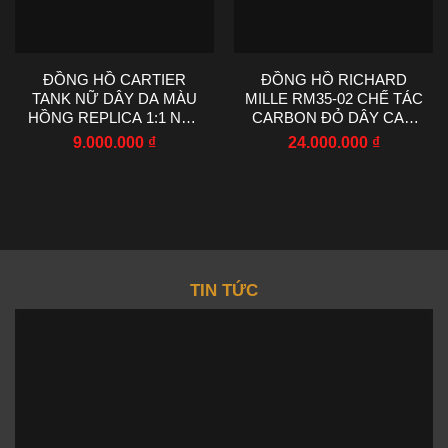
ĐỒNG HỒ CARTIER
ĐỒNG HỒ RICHARD
TANK NỮ DÂY DA MÀU
MILLE RM35-02 CHẾ TÁC
HỒNG REPLICA 1:1 NHÀ
CARBON ĐỎ DÂY CAO
MÁY AF 22X29MM
SU NHÀ MÁY RM
9.000.000
₫
24.000.000
₫
44.5X50MM
TIN TỨC