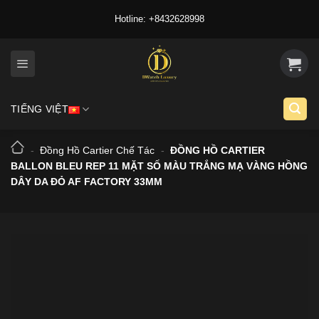
Skip
Hotline: +8432628998
to
content
TIẾNG VIỆT
-
Đồng Hồ Cartier Chế Tác
-
ĐỒNG HỒ CARTIER
BALLON BLEU REP 11 MẶT SỐ MÀU TRẮNG MẠ VÀNG HỒNG
DÂY DA ĐỎ AF FACTORY 33MM