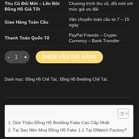
Thu Cũ Đổi Mới – Lên Đời
Chương trình thu cũ, đổi mới với
Đồng Hồ Giá Tốt
mức giá ưu đãi
Vận chuyển toàn cầu từ 7 – 15
Giao Hàng Toàn Cầu
ngày
PayPal Friends – Crypto
Thanh Toán Quốc Tế
Currency – Bank Transfer
Đồng Hồ Breitling Navitimer A17329161C1P1 Màu Xanh Dương 
THÊM VÀO GIỎ HÀNG
Danh mục:
Đồng Hồ Chế Tác
,
Đồng Hồ Breitling Chế Tác
Table of Contents
Giới Thiệu Đồng Hồ Breitling Fake Cao Cấp Nhất
Tại Sao Nên Mua Đồng Hồ Fake 1:1 Tại DWatch Factory?