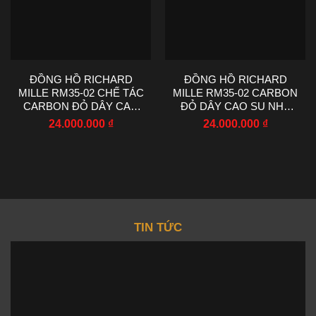
ĐỒNG HỒ RICHARD
ĐỒNG HỒ RICHARD
MILLE RM35-02 CHẾ TÁC
MILLE RM35-02 CARBON
CARBON ĐỎ DÂY CAO
ĐỎ DÂY CAO SU NHÀ
SU NHÀ MÁY RM
MÁY R7 44.5X50MM
24.000.000
₫
24.000.000
₫
44.5X50MM
TIN TỨC