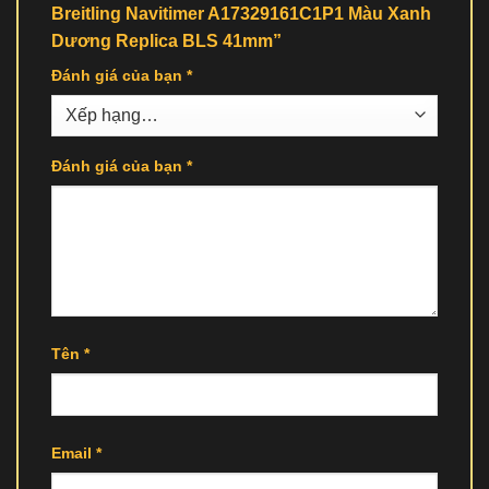
Breitling Navitimer A17329161C1P1 Màu Xanh
Dương Replica BLS 41mm”
Đánh giá của bạn
*
Đánh giá của bạn
*
Tên
*
Email
*