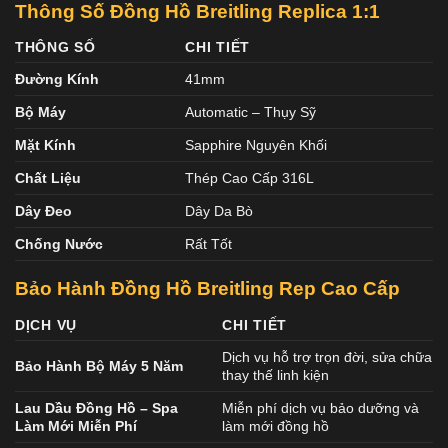
Thông Số Đồng Hồ Breitling Replica 1:1
THÔNG SỐ
CHI TIẾT
Đường Kính
41mm
Bộ Máy
Automatic – Thụy Sỹ
Mặt Kính
Sapphire Nguyên Khối
Chất Liệu
Thép Cao Cấp 316L
Dây Đeo
Dây Da Bò
Chống Nước
Rất Tốt
Bảo Hành Đồng Hồ Breitling Rep Cao Cấp
DỊCH VỤ
CHI TIẾT
Dịch vụ hỗ trợ trọn đời, sửa chữa
Bảo Hành Bộ Máy 5 Năm
thay thế linh kiện
Lau Dầu Đồng Hồ – Spa
Miễn phí dịch vụ bảo dưỡng và
Làm Mới Miễn Phí
làm mới đồng hồ