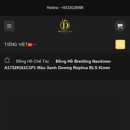
Skip
Hotline: +8432628998
to
content
TIẾNG VIỆT
-
Đồng Hồ Chế Tác
-
Đồng Hồ Breitling Navitimer
A17329161C1P1 Màu Xanh Dương Replica BLS 41mm