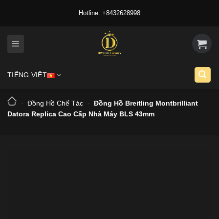
Skip
Hotline: +8432628998
to
content
TIẾNG VIỆT
-
Đồng Hồ Chế Tác
-
Đồng Hồ Breitling Montbrilliant
Datora Replica Cao Cấp Nhà Máy BLS 43mm