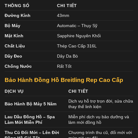
THÔNG SỐ
CHI TIẾT
Đường Kính
43mm
Bộ Máy
Automatic – Thụy Sỹ
Mặt Kính
Sapphire Nguyên Khối
Chất Liệu
Thép Cao Cấp 316L
Dây Đeo
Dây Da Bò
Chống Nước
Rất Tốt
Bảo Hành Đồng Hồ Breitling Rep Cao Cấp
DỊCH VỤ
CHI TIẾT
Dịch vụ hỗ trợ trọn đời, sửa chữa
Bảo Hành Bộ Máy 5 Năm
thay thế linh kiện
Lau Dầu Đồng Hồ – Spa
Miễn phí dịch vụ bảo dưỡng và
Làm Mới Miễn Phí
làm mới đồng hồ
Thu Cũ Đổi Mới – Lên Đời
Chương trình thu cũ, đổi mới với
Đồng Hồ Giá Tốt
mức giá ưu đãi