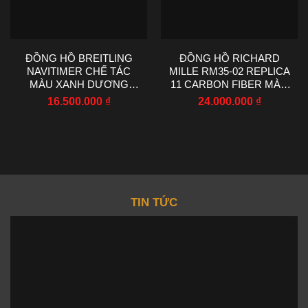
ĐỒNG HỒ BREITLING
ĐỒNG HỒ RICHARD
NAVITIMER CHẾ TÁC
MILLE RM35-02 REPLICA
MÀU XANH DƯƠNG
11 CARBON FIBER MÀU
MÁY CƠ EF FACTORY
ĐỎ NHÀ MÁY RM
16.500.000
₫
24.000.000
₫
43MM
44.5X50MM
TIN TỨC