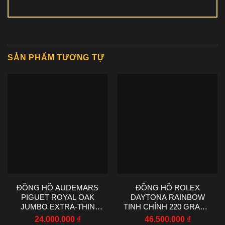
SẢN PHẨM TƯƠNG TỰ
ĐỒNG HỒ AUDEMARS
ĐỒNG HỒ ROLEX
PIGUET ROYAL OAK
DAYTONA RAINBOW
JUMBO EXTRA-THIN
TINH CHỈNH 220 GRAMS
15202IP TITANIUM ZF
MOISSANITE RUBY
24.000.000
₫
46.500.000
₫