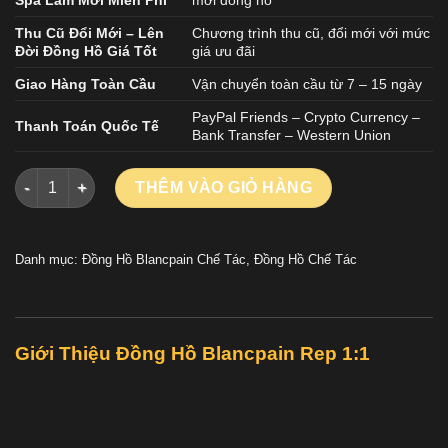
Thu Cũ Đổi Mới – Lên
Chương trình thu cũ, đổi mới với mức
Đời Đồng Hồ Giá Tốt
giá ưu đãi
Giao Hàng Toàn Cầu
Vận chuyển toàn cầu từ 7 – 15 ngày
PayPal Friends – Crypto Currency –
Thanh Toán Quốc Tế
Bank Transfer – Western Union
Đồng Hồ Blancpain Fifty Fathoms Bathyscaphe 5000A Gốm Đ
THÊM VÀO GIỎ HÀNG
Danh mục:
Đồng Hồ Blancpain Chế Tác
,
Đồng Hồ Chế Tác
Giới Thiệu
Đồng Hồ Blancpain Rep 1:1