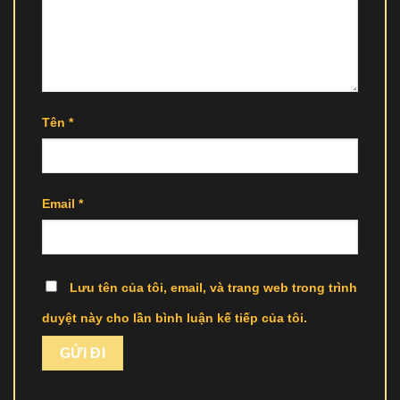
Tên
*
Email
*
Lưu tên của tôi, email, và trang web trong trình
duyệt này cho lần bình luận kế tiếp của tôi.