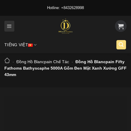
Skip
Hotline: +8432628998
to
content
TIẾNG VIỆT
-
Đồng Hồ Blancpain Chế Tác
-
Đồng Hồ Blancpain Fifty
Fathoms Bathyscaphe 5000A Gốm Đen Mặt Xanh Xưởng GFF
43mm