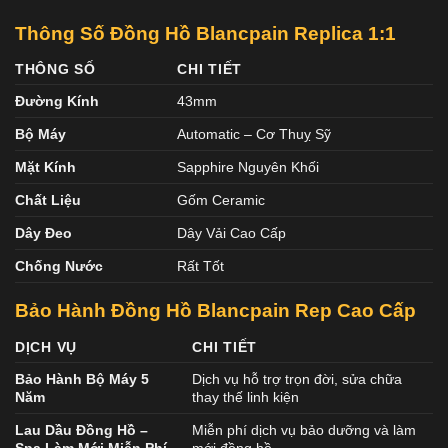
Thông Số Đồng Hồ Blancpain Replica 1:1
THÔNG SỐ
CHI TIẾT
Đường Kính
43mm
Bộ Máy
Automatic – Cơ Thuỵ Sỹ
Mặt Kính
Sapphire Nguyên Khối
Chất Liệu
Gốm Ceramic
Dây Đeo
Dây Vải Cao Cấp
Chống Nước
Rất Tốt
Bảo Hành Đồng Hồ Blancpain Rep Cao Cấp
DỊCH VỤ
CHI TIẾT
Bảo Hành Bộ Máy 5
Dịch vụ hỗ trợ trọn đời, sửa chữa
Năm
thay thế linh kiện
Lau Dầu Đồng Hồ –
Miễn phí dịch vụ bảo dưỡng và làm
Spa Làm Mới Miễn Phí
mới đồng hồ