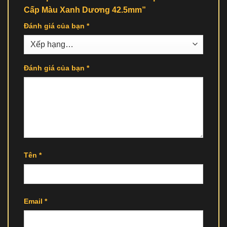
Cấp Màu Xanh Dương 42.5mm”
Đánh giá của bạn
*
Đánh giá của bạn
*
Tên
*
Email
*