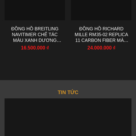
ĐỒNG HỒ BREITLING
ĐỒNG HỒ RICHARD
NAVITIMER CHẾ TÁC
MILLE RM35-02 REPLICA
MÀU XANH DƯƠNG
11 CARBON FIBER MÀU
MÁY CƠ EF FACTORY
ĐỎ NHÀ MÁY RM
16.500.000
₫
24.000.000
₫
43MM
44.5X50MM
TIN TỨC