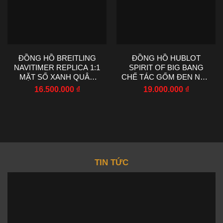
ĐỒNG HỒ BREITLING
ĐỒNG HỒ HUBLOT
NAVITIMER REPLICA 1:1
SPIRIT OF BIG BANG
MẶT SỐ XANH QUÂN
CHẾ TÁC GỐM ĐEN NHÀ
ĐỘI EF FACTORY 43MM
MÁY AAA 42MM
16.500.000
₫
19.000.000
₫
TIN TỨC