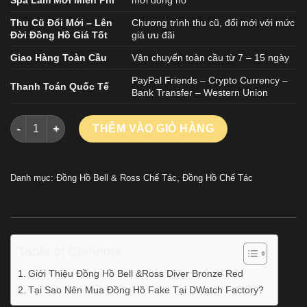
Thu Cũ Đổi Mới – Lên
Chương trình thu cũ, đổi mới với mức
Đời Đồng Hồ Giá Tốt
giá ưu đãi
Giao Hàng Toàn Cầu
Vận chuyển toàn cầu từ 7 – 15 ngày
PayPal Friends – Crypto Currency –
Thanh Toán Quốc Tế
Bank Transfer – Western Union
Đồng Hồ Bell & Ross Diver Bronze Red BR0392 Nam Dây Da Mà
THÊM VÀO GIỎ HÀNG
Danh mục:
Đồng Hồ Bell & Ross Chế Tác
,
Đồng Hồ Chế Tác
Table of Contents
Giới Thiệu Đồng Hồ Bell &Ross Diver Bronze Red
Tại Sao Nên Mua Đồng Hồ Fake Tại DWatch Factory?