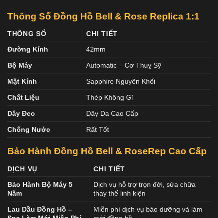
Thông Số Đồng Hồ Bell & Rose Replica 1:1
THÔNG SỐ
CHI TIẾT
Đường Kính
42mm
Bộ Máy
Automatic – Cơ Thuỵ Sỹ
Mặt Kính
Sapphire Nguyên Khối
Chất Liệu
Thép Không Gỉ
Dây Đeo
Dây Da Cao Cấp
Chống Nước
Rất Tốt
Bảo Hành Đồng Hồ Bell & RoseRep Cao Cấp
DỊCH VỤ
CHI TIẾT
Bảo Hành Bộ Máy 5
Dịch vụ hỗ trợ trọn đời, sửa chữa
Năm
thay thế linh kiện
Lau Dầu Đồng Hồ –
Miễn phí dịch vụ bảo dưỡng và làm
Spa Làm Mới Miễn Phí
mới đồng hồ