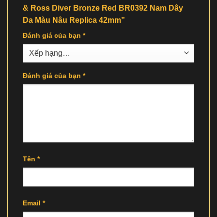
& Ross Diver Bronze Red BR0392 Nam Dây
Da Màu Nâu Replica 42mm”
Đánh giá của bạn
*
Đánh giá của bạn
*
Tên
*
Email
*