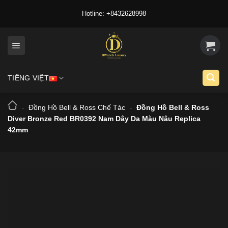
Skip
Hotline: +8432628998
to
content
TIẾNG VIỆT
-
Đồng Hồ Bell & Ross Chế Tác
-
Đồng Hồ Bell & Ross
Diver Bronze Red BR0392 Nam Dây Da Màu Nâu Replica
42mm