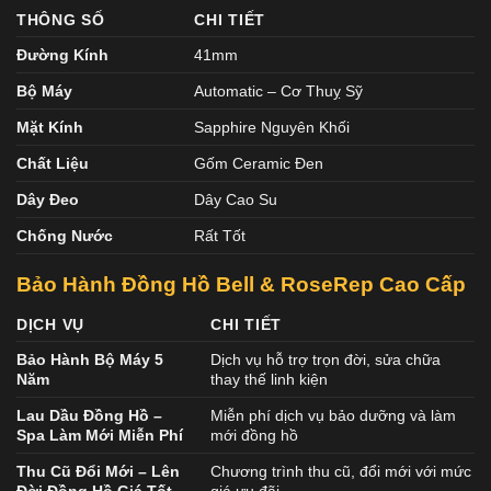
THÔNG SỐ
CHI TIẾT
Đường Kính
41mm
Bộ Máy
Automatic – Cơ Thuỵ Sỹ
Mặt Kính
Sapphire Nguyên Khối
Chất Liệu
Gốm Ceramic Đen
Dây Đeo
Dây Cao Su
Chống Nước
Rất Tốt
Bảo Hành Đồng Hồ Bell & RoseRep Cao Cấp
DỊCH VỤ
CHI TIẾT
Bảo Hành Bộ Máy 5
Dịch vụ hỗ trợ trọn đời, sửa chữa
Năm
thay thế linh kiện
Lau Dầu Đồng Hồ –
Miễn phí dịch vụ bảo dưỡng và làm
Spa Làm Mới Miễn Phí
mới đồng hồ
Thu Cũ Đổi Mới – Lên
Chương trình thu cũ, đổi mới với mức
Đời Đồng Hồ Giá Tốt
giá ưu đãi