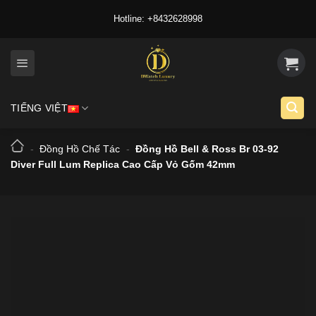
Skip
Hotline: +8432628998
to
content
TIẾNG VIỆT
-
Đồng Hồ Chế Tác
-
Đồng Hồ Bell & Ross Br 03-92
Diver Full Lum Replica Cao Cấp Vỏ Gốm 42mm