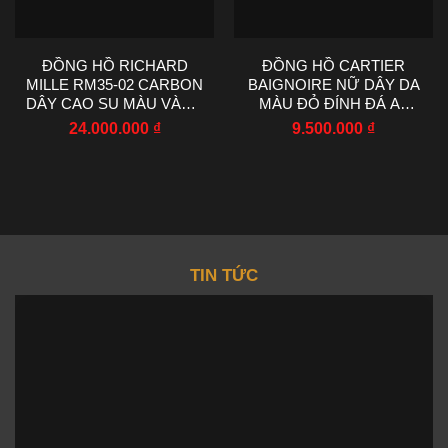
ĐỒNG HỒ RICHARD
ĐỒNG HỒ CARTIER
MILLE RM35-02 CARBON
BAIGNOIRE NỮ DÂY DA
DÂY CAO SU MÀU VÀNG
MÀU ĐỎ ĐÍNH ĐÁ AF
R7 FACTORY 44.5X50MM
FACTORY 23X31MM
24.000.000
₫
9.500.000
₫
TIN TỨC