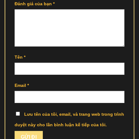
Đánh giá của bạn
*
Tên
*
Email
*
Lưu tên của tôi, email, và trang web trong trình
duyệt này cho lần bình luận kế tiếp của tôi.