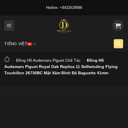
Skip
Hotline: +8432628998
to
content
TIẾNG VIỆT
-
Đồng Hồ Audemars Piguet Chế Tác
-
Đồng Hồ
Audemars Piguet Royal Oak Replica 11 Selfwinding Flying
Tourbillon 26730BC Mặt Xám Đính Đá Baguette 41mm