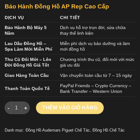
Bảo Hành Đồng Hồ AP Rep Cao Cấp
DỊCH VỤ
CHI TIẾT
Bảo Hành Bộ Máy 5
Dịch vụ hỗ trợ trọn đời, sửa chữa
Năm
thay thế linh kiện
Lau Dầu Đồng Hồ –
Miễn phí dịch vụ bảo dưỡng và làm
Spa Làm Mới Miễn Phí
mới đồng hồ
Thu Cũ Đổi Mới – Lên
Chương trình thu cũ, đổi mới với mức
Đời Đồng Hồ Giá Tốt
giá ưu đãi
Giao Hàng Toàn Cầu
Vận chuyển toàn cầu từ 7 – 15 ngày
PayPal Friends – Crypto Currency –
Thanh Toán Quốc Tế
Bank Transfer – Western Union
Đồng Hồ Audemars Piguet Royal Oak Replica 11 Selfwinding F
THÊM VÀO GIỎ HÀNG
Danh mục:
Đồng Hồ Audemars Piguet Chế Tác
,
Đồng Hồ Chế Tác