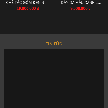
CHẾ TÁC GỐM ĐEN NHÀ
DÂY DA MÀU XANH LÁ
MÁY AAA 42MM
AF FACTORY 23X31MM
19.000.000
₫
9.500.000
₫
TIN TỨC