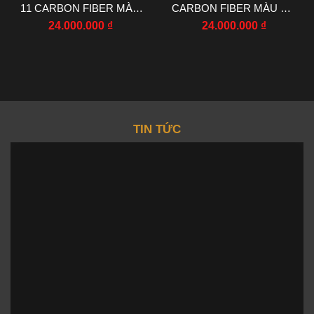
11 CARBON FIBER MÀU
CARBON FIBER MÀU ĐỎ
ĐỎ NHÀ MÁY RM
NHÀ MÁY RM
24.000.000
₫
24.000.000
₫
44.5X50MM
44.5X50MM
TIN TỨC