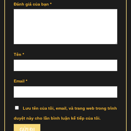
Đánh giá của bạn
*
Tên
*
Email
*
Lưu tên của tôi, email, và trang web trong trình
duyệt này cho lần bình luận kế tiếp của tôi.