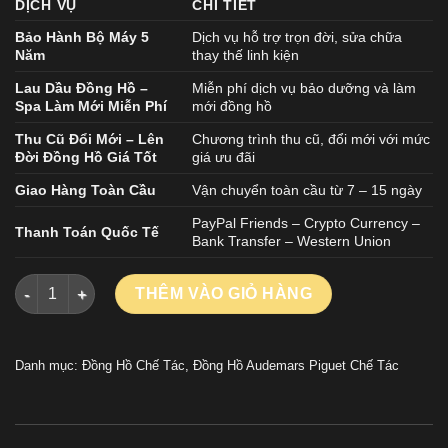
DỊCH VỤ
CHI TIẾT
Bảo Hành Bộ Máy 5
Dịch vụ hỗ trợ trọn đời, sửa chữa
Năm
thay thế linh kiện
Lau Dầu Đồng Hồ –
Miễn phí dịch vụ bảo dưỡng và làm
Spa Làm Mới Miễn Phí
mới đồng hồ
Thu Cũ Đổi Mới – Lên
Chương trình thu cũ, đổi mới với mức
Đời Đồng Hồ Giá Tốt
giá ưu đãi
Giao Hàng Toàn Cầu
Vận chuyển toàn cầu từ 7 – 15 ngày
PayPal Friends – Crypto Currency –
Thanh Toán Quốc Tế
Bank Transfer – Western Union
Đồng Hồ Audemars Piguet Royal Oak Openworked 15407 Chế T
THÊM VÀO GIỎ HÀNG
Danh mục:
Đồng Hồ Chế Tác
,
Đồng Hồ Audemars Piguet Chế Tác