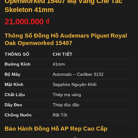
Openworked 15407 Mạ Vàng Chế Tác
Skeleton 41mm
21.000.000
₫
Thông Số Đồng Hồ Audemars Piguet Royal
Oak Openworked 15407
THÔNG SỐ
CHI TIẾT
Đường Kính
41mm
Bộ Máy
Automatic – Carliber 3132
Mặt Kính
Sapphire Nguyên Khối
Chất Liệu
Thép mạ vàng
Dây Đeo
Thép đúc đặc
Chống Nước
Rất Tốt
Bảo Hành Đồng Hồ AP Rep Cao Cấp