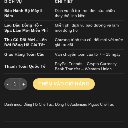
DỊCH VỤ
CHI TIẾT
Bảo Hành Bộ Máy 5
Dịch vụ hỗ trợ trọn đời, sửa chữa
Năm
thay thế linh kiện
Lau Dầu Đồng Hồ –
Miễn phí dịch vụ bảo dưỡng và làm
Spa Làm Mới Miễn Phí
mới đồng hồ
Thu Cũ Đổi Mới – Lên
Chương trình thu cũ, đổi mới với mức
Đời Đồng Hồ Giá Tốt
giá ưu đãi
Giao Hàng Toàn Cầu
Vận chuyển toàn cầu từ 7 – 15 ngày
PayPal Friends – Crypto Currency –
Thanh Toán Quốc Tế
Bank Transfer – Western Union
Đồng Hồ Audemars Piguet Royal Oak Openworked 15407 Mạ Và
THÊM VÀO GIỎ HÀNG
Danh mục:
Đồng Hồ Chế Tác
,
Đồng Hồ Audemars Piguet Chế Tác