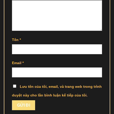
Tên
*
Email
*
Lưu tên của tôi, email, và trang web trong trình
duyệt này cho lần bình luận kế tiếp của tôi.