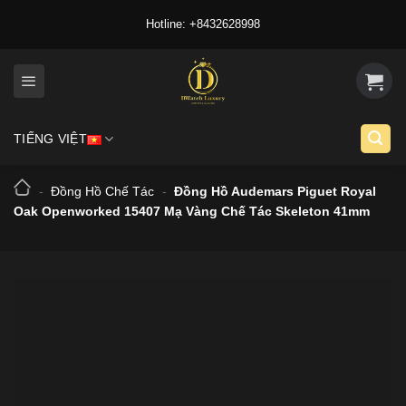
Skip
Hotline: +8432628998
to
content
TIẾNG VIỆT
-
Đồng Hồ Chế Tác
-
Đồng Hồ Audemars Piguet Royal
Oak Openworked 15407 Mạ Vàng Chế Tác Skeleton 41mm