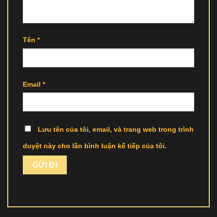
Tên
*
Email
*
Lưu tên của tôi, email, và trang web trong trình
duyệt này cho lần bình luận kế tiếp của tôi.