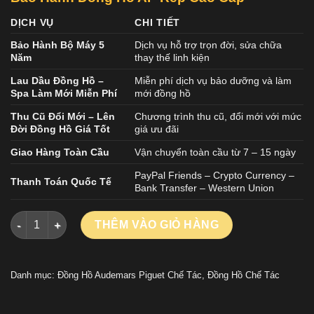
DỊCH VỤ
CHI TIẾT
Bảo Hành Bộ Máy 5
Dịch vụ hỗ trợ trọn đời, sửa chữa
Năm
thay thế linh kiện
Lau Dầu Đồng Hồ –
Miễn phí dịch vụ bảo dưỡng và làm
Spa Làm Mới Miễn Phí
mới đồng hồ
Thu Cũ Đổi Mới – Lên
Chương trình thu cũ, đổi mới với mức
Đời Đồng Hồ Giá Tốt
giá ưu đãi
Giao Hàng Toàn Cầu
Vận chuyển toàn cầu từ 7 – 15 ngày
PayPal Friends – Crypto Currency –
Thanh Toán Quốc Tế
Bank Transfer – Western Union
ĐỒNG HỒ AUDEMARS PIGUET ROYAL OAK 26240 REPLICA 11 
THÊM VÀO GIỎ HÀNG
Danh mục:
Đồng Hồ Audemars Piguet Chế Tác
,
Đồng Hồ Chế Tác