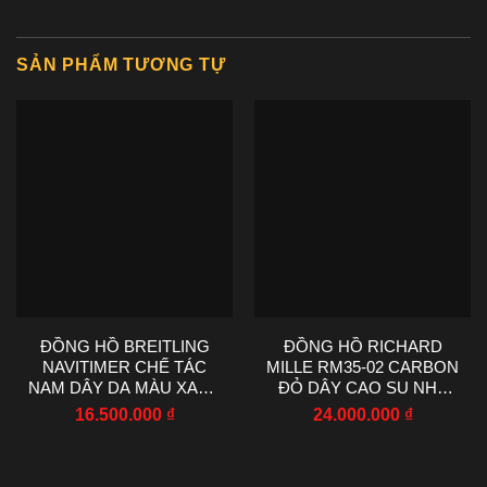
SẢN PHẨM TƯƠNG TỰ
ĐỒNG HỒ BREITLING
ĐỒNG HỒ RICHARD
NAVITIMER CHẾ TÁC
MILLE RM35-02 CARBON
NAM DÂY DA MÀU XANH
ĐỎ DÂY CAO SU NHÀ
NHÀ MÁY EF 43MM
MÁY R7 44.5X50MM
16.500.000
₫
24.000.000
₫