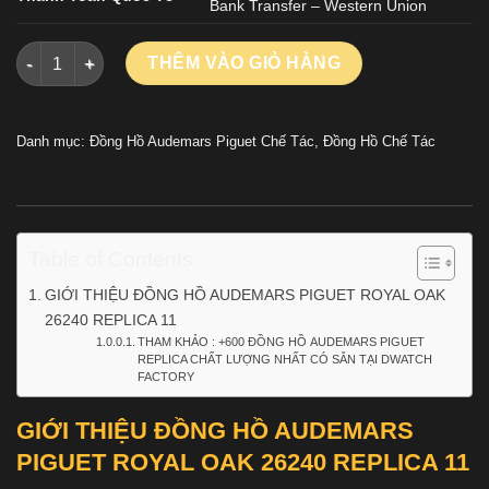
Bank Transfer – Western Union
ĐỒNG HỒ AUDEMARS PIGUET ROYAL OAK 26240 REPLICA 11
THÊM VÀO GIỎ HÀNG
Danh mục:
Đồng Hồ Audemars Piguet Chế Tác
,
Đồng Hồ Chế Tác
Table of Contents
GIỚI THIỆU ĐỒNG HỒ AUDEMARS PIGUET ROYAL OAK
26240 REPLICA 11
THAM KHẢO : +600 ĐỒNG HỒ AUDEMARS PIGUET
REPLICA CHẤT LƯỢNG NHẤT CÓ SẴN TẠI DWATCH
FACTORY
GIỚI THIỆU ĐỒNG HỒ AUDEMARS
PIGUET ROYAL OAK 26240 REPLICA 11