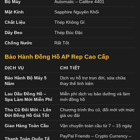
Bộ Máy
Automatic – Calibre 4401
Mặt Kính
Sapphire Nguyên Khối
Chất Liệu
Thép Không Gỉ
Dây Đeo
Thép Đúc Đặc
Chống Nước
Rất Tốt
Bảo Hành Đồng Hồ AP Rep Cao Cấp
DỊCH VỤ
CHI TIẾT
Bảo Hành Bộ Máy 5
Dịch vụ hỗ trợ trọn đời, sửa chữa
Năm
thay thế linh kiện
Lau Dầu Đồng Hồ –
Miễn phí dịch vụ bảo dưỡng và làm
Spa Làm Mới Miễn Phí
mới đồng hồ
Thu Cũ Đổi Mới – Lên
Chương trình thu cũ, đổi mới với mức
Đời Đồng Hồ Giá Tốt
giá ưu đãi
Giao Hàng Toàn Cầu
Vận chuyển toàn cầu từ 7 – 15 ngày
PayPal Friends – Crypto Currency –
Thanh Toán Quốc Tế