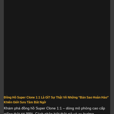
Đồng Hồ Super Clone 1:1 Là Gì? Sự Thật Về Những “Bản Sao Hoàn Hảo”
Khiến Giới Sưu Tầm Bất Ngờ
Khám phá đồng hồ Super Clone 1:1 – dòng mô phỏng cao cấp
giống thật tới 99%. Cách phân biệt thật giả và xu hướng...