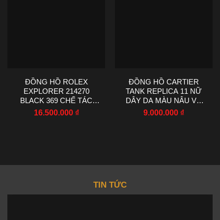
ĐỒNG HỒ ROLEX
ĐỒNG HỒ CARTIER
EXPLORER 214270
TANK REPLICA 11 NỮ
BLACK 369 CHẾ TÁC
DÂY DA MÀU NÂU VỎ
NHÀ MÁY VS 36MM
VÀNG HỒNG 22X29MM
16.500.000
₫
9.000.000
₫
TIN TỨC