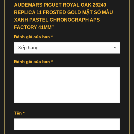
AUDEMARS PIGUET ROYAL OAK 26240
REPLICA 11 FROSTED GOLD MẶT SỐ MÀU
XANH PASTEL CHRONOGRAPH APS
FACTORY 41MM”
Đánh giá của bạn
*
Đánh giá của bạn
*
Tên
*