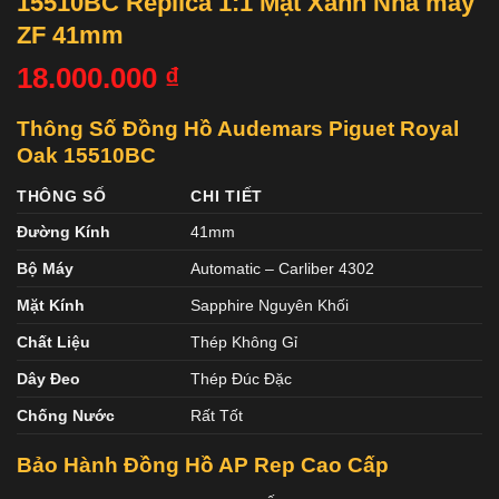
15510BC Replica 1:1 Mặt Xanh Nhà máy
ZF 41mm
18.000.000
₫
Thông Số Đồng Hồ Audemars Piguet Royal
Oak 15510BC
THÔNG SỐ
CHI TIẾT
Đường Kính
41mm
Bộ Máy
Automatic – Carliber 4302
Mặt Kính
Sapphire Nguyên Khối
Chất Liệu
Thép Không Gỉ
Dây Đeo
Thép Đúc Đặc
Chống Nước
Rất Tốt
Bảo Hành Đồng Hồ AP Rep Cao Cấp