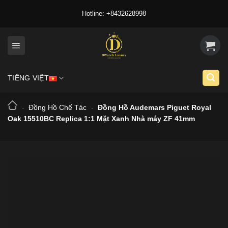
Skip
Hotline: +8432628998
to
content
TIẾNG VIỆT
-
Đồng Hồ Chế Tác
-
Đồng Hồ Audemars Piguet Royal
Oak 15510BC Replica 1:1 Mặt Xanh Nhà máy ZF 41mm