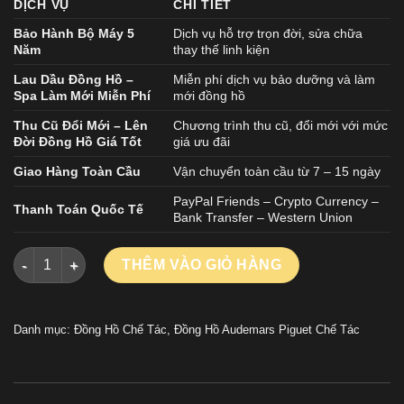
DỊCH VỤ
CHI TIẾT
Bảo Hành Bộ Máy 5
Dịch vụ hỗ trợ trọn đời, sửa chữa
Năm
thay thế linh kiện
Lau Dầu Đồng Hồ –
Miễn phí dịch vụ bảo dưỡng và làm
Spa Làm Mới Miễn Phí
mới đồng hồ
Thu Cũ Đổi Mới – Lên
Chương trình thu cũ, đổi mới với mức
Đời Đồng Hồ Giá Tốt
giá ưu đãi
Giao Hàng Toàn Cầu
Vận chuyển toàn cầu từ 7 – 15 ngày
PayPal Friends – Crypto Currency –
Thanh Toán Quốc Tế
Bank Transfer – Western Union
Đồng Hồ Audemars Piguet Royal Oak 15510BC Replica 1:1 Mặt
THÊM VÀO GIỎ HÀNG
Danh mục:
Đồng Hồ Chế Tác
,
Đồng Hồ Audemars Piguet Chế Tác