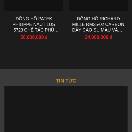
ĐỒNG HỒ PATEK
ĐỒNG HỒ RICHARD
PHILIPPE NAUTILUS
MILLE RM35-02 CARBON
5723 CHẾ TÁC PHỦ
DÂY CAO SU MÀU VÀNG
VÀNG TRẮNG
R7 FACTORY 44.5X50MM
50.000.000
₫
24.000.000
₫
SAPPHIRE TỔNG HỢP
40MM
TIN TỨC