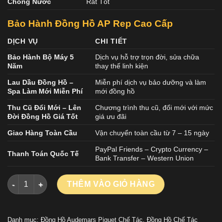
Chống Nước
Rất Tốt
Bảo Hành Đồng Hồ AP Rep Cao Cấp
DỊCH VỤ
CHI TIẾT
Bảo Hành Bộ Máy 5
Dịch vụ hỗ trợ trọn đời, sửa chữa
Năm
thay thế linh kiện
Lau Dầu Đồng Hồ –
Miễn phí dịch vụ bảo dưỡng và làm
Spa Làm Mới Miễn Phí
mới đồng hồ
Thu Cũ Đổi Mới – Lên
Chương trình thu cũ, đổi mới với mức
Đời Đồng Hồ Giá Tốt
giá ưu đãi
Giao Hàng Toàn Cầu
Vận chuyển toàn cầu từ 7 – 15 ngày
PayPal Friends – Crypto Currency –
Thanh Toán Quốc Tế
Bank Transfer – Western Union
ĐỒNG HỒ AUDEMARS PIGUET REPLICA 11 ROYAL OAK 26240
THÊM VÀO GIỎ HÀNG
Danh mục:
Đồng Hồ Audemars Piguet Chế Tác
,
Đồng Hồ Chế Tác