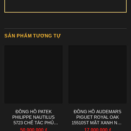
SẢN PHẨM TƯƠNG TỰ
ĐỒNG HỒ PATEK
ĐỒNG HỒ AUDEMARS
PHILIPPE NAUTILUS
PIGUET ROYAL OAK
5723 CHẾ TÁC PHỦ
15510ST MẶT XANH NHÀ
VÀNG TRẮNG
MÁY TWT 41MM
50.000.000
₫
17.000.000
₫