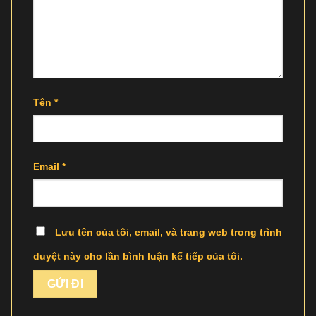
Tên
*
Email
*
Lưu tên của tôi, email, và trang web trong trình
duyệt này cho lần bình luận kế tiếp của tôi.