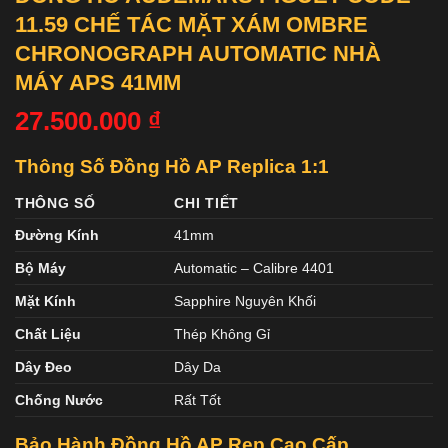
11.59 CHẾ TÁC MẶT XÁM OMBRE
CHRONOGRAPH AUTOMATIC NHÀ
MÁY APS 41MM
27.500.000
₫
Thông Số Đồng Hồ AP Replica 1:1
THÔNG SỐ
CHI TIẾT
Đường Kính
41mm
Bộ Máy
Automatic – Calibre 4401
Mặt Kính
Sapphire Nguyên Khối
Chất Liệu
Thép Không Gỉ
Dây Đeo
Dây Da
Chống Nước
Rất Tốt
Bảo Hành Đồng Hồ AP Rep Cao Cấp