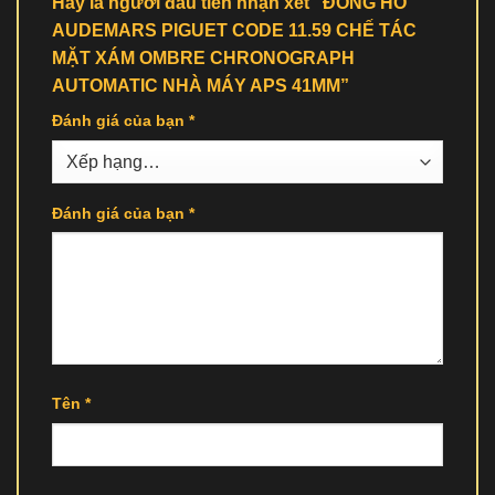
Hãy là người đầu tiên nhận xét “ĐỒNG HỒ
AUDEMARS PIGUET CODE 11.59 CHẾ TÁC
MẶT XÁM OMBRE CHRONOGRAPH
AUTOMATIC NHÀ MÁY APS 41MM”
Đánh giá của bạn
*
Đánh giá của bạn
*
Tên
*