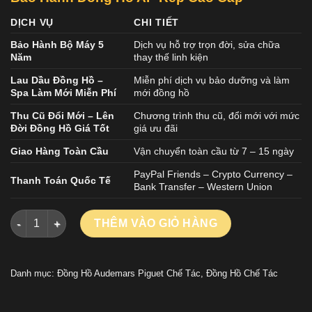
DỊCH VỤ
CHI TIẾT
Bảo Hành Bộ Máy 5
Dịch vụ hỗ trợ trọn đời, sửa chữa
Năm
thay thế linh kiện
Lau Dầu Đồng Hồ –
Miễn phí dịch vụ bảo dưỡng và làm
Spa Làm Mới Miễn Phí
mới đồng hồ
Thu Cũ Đổi Mới – Lên
Chương trình thu cũ, đổi mới với mức
Đời Đồng Hồ Giá Tốt
giá ưu đãi
Giao Hàng Toàn Cầu
Vận chuyển toàn cầu từ 7 – 15 ngày
PayPal Friends – Crypto Currency –
Thanh Toán Quốc Tế
Bank Transfer – Western Union
ĐỒNG HỒ AUDEMARS PIGUET CODE 11.59 CHẾ TÁC MẶT XÁM
THÊM VÀO GIỎ HÀNG
Danh mục:
Đồng Hồ Audemars Piguet Chế Tác
,
Đồng Hồ Chế Tác