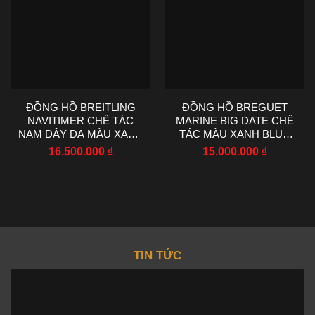
ĐỒNG HỒ BREITLING
ĐỒNG HỒ BREGUET
NAVITIMER CHẾ TÁC
MARINE BIG DATE CHẾ
NAM DÂY DA MÀU XANH
TÁC MÀU XANH BLUE
NHÀ MÁY EF 43MM
NHÀ MÁY HG 39MM
16.500.000
₫
15.000.000
₫
TIN TỨC