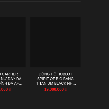
 CARTIER
ĐỒNG HỒ HUBLOT
ĐỒNG H
 NỮ DÂY DA
SPIRIT OF BIG BANG
BAIGNOIR
ÍNH ĐÁ AF
TITANIUM BLACK NHÀ
MÀU ĐE
 23X31MM
MÁY BBF CHẾ TÁC 42MM
VÀNG A
0.000
₫
19.000.000
₫
9.00
23