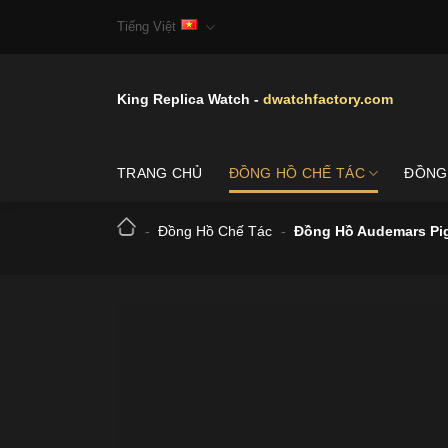
Skip
Tiếng Việt
to
content
King Replica Watch -
dwatchfactory.com
TRANG CHỦ
ĐỒNG HỒ CHẾ TÁC
ĐỒNG
-
Đồng Hồ Chế Tác
-
Đồng Hồ Audemars Pig