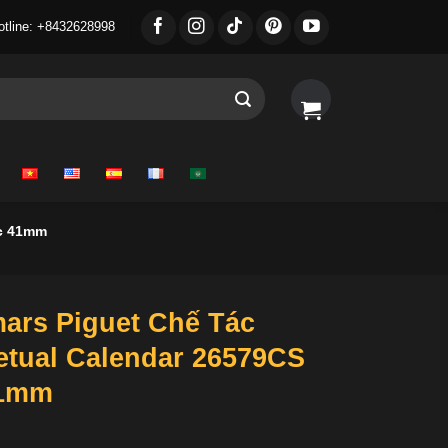
otline: +8432628998
ic 41mm
ars Piguet Chế Tác
etual Calendar 26579CS
41mm