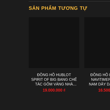
SẢN PHẨM TƯƠNG TỰ
ĐỒNG HỒ HUBLOT
ĐỒNG HỒ 
SPIRIT OF BIG BANG CHẾ
NAVITIME
TÁC GỐM VÀNG NHÀ
NAM DÂY D
MÁY AAA 42MM
NHÀ MÁY
19.000.000
₫
16.50