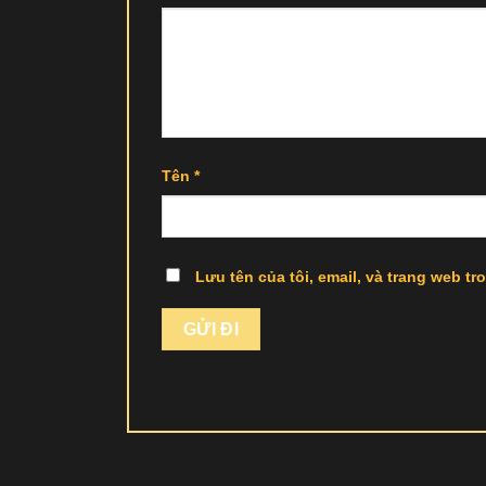
Tên
*
Lưu tên của tôi, email, và trang web tro