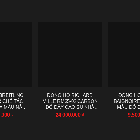
BREITLING
ĐỒNG HỒ RICHARD
ĐỒNG HỒ
R CHẾ TÁC
MILLE RM35-02 CARBON
BAIGNOIRE
A MÀU NÂU
ĐỎ DÂY CAO SU NHÀ
MÀU ĐỎ Đ
 EF 43MM
MÁY R7 44.5X50MM
FACTORY
0.000
₫
24.000.000
₫
9.50