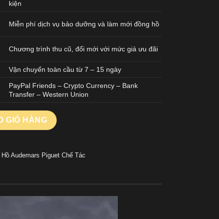
kiện
Miễn phí dịch vụ bảo dưỡng và làm mới đồng hồ
Chương trình thu cũ, đổi mới với mức giá ưu đãi
Vận chuyển toàn cầu từ 7 – 15 ngày
PayPal Friends – Crypto Currency – Bank
Transfer – Western Union
 Tác Royal Oak Perpetual Calendar 26579CS Blue Ceramic 41mm 
O GIỎ HÀNG
 Hồ Audemars Piguet Chế Tác