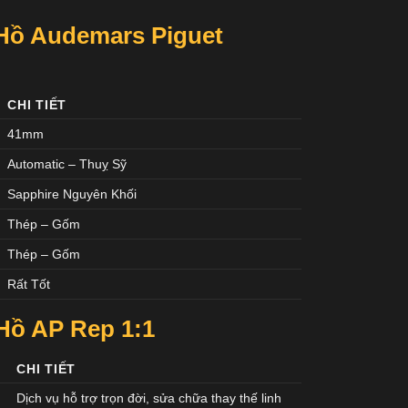
Hồ Audemars Piguet
CHI TIẾT
41mm
Automatic – Thuỵ Sỹ
Sapphire Nguyên Khối
Thép – Gốm
Thép – Gốm
Rất Tốt
 Hồ AP
Rep 1:1
CHI TIẾT
Dịch vụ hỗ trợ trọn đời, sửa chữa thay thế linh