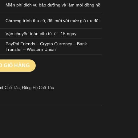
Miễn phí dịch vụ bảo dưỡng và làm mới đồng hồ
Chương trình thu cũ, đổi mới với mức giá ưu đãi
Vận chuyển toàn cầu từ 7 – 15 ngày
PayPal Friends – Crypto Currency – Bank
Transfer – Western Union
CHẾ TÁC ROYAL OAK 15451OR MẠ VÀNG HỒNG ĐÍNH ĐÁ 7 MÀU 
O GIỎ HÀNG
et Chế Tác
,
Đồng Hồ Chế Tác