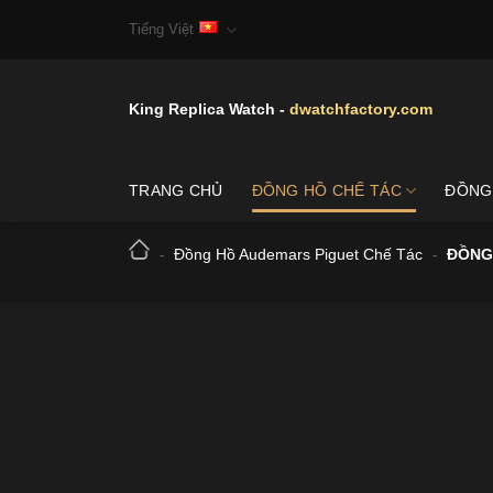
Skip
Tiếng Việt
to
content
King Replica Watch -
dwatchfactory.com
TRANG CHỦ
ĐỒNG HỒ CHẾ TÁC
ĐỒNG
-
Đồng Hồ Audemars Piguet Chế Tác
-
ĐỒNG