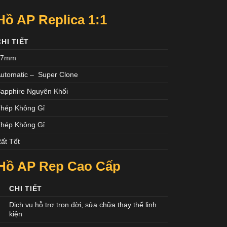
ồ AP Replica 1:1
CHI TIẾT
37mm
utomatic – Super Clone
apphire Nguyên Khối
hép Không Gỉ
hép Không Gỉ
ất Tốt
Hồ AP Rep Cao Cấp
CHI TIẾT
Dịch vụ hỗ trợ trọn đời, sửa chữa thay thế linh
kiện