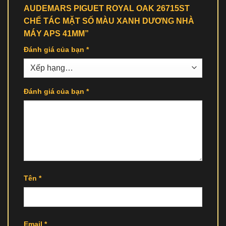
AUDEMARS PIGUET ROYAL OAK 26715ST
CHẾ TÁC MẶT SỐ MÀU XANH DƯƠNG NHÀ
MÁY APS 41MM”
Đánh giá của bạn
*
Đánh giá của bạn
*
Tên
*
Email
*