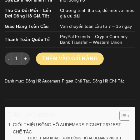
Thu Cũ Đổi Mới – Lên
Chương trình thu cũ, đổi mới với mức
Đời Đồng Hồ Giá Tốt
giá ưu đãi
Giao Hàng Toàn Cầu
Vận chuyển toàn cầu từ 7 – 15 ngày
PayPal Friends – Crypto Currency –
Thanh Toán Quốc Tế
Bank Transfer – Western Union
ĐỒNG HỒ AUDEMARS PIGUET ROYAL OAK 26715ST CHẾ TÁC 
THÊM VÀO GIỎ HÀNG
Danh mục:
Đồng Hồ Audemars Piguet Chế Tác
,
Đồng Hồ Chế Tác
Table of Contents
GIỚI THIỆU ĐỒNG HỒ AUDEMARS PIGUET 26715ST
CHẾ TÁC
THAM KHẢO : +600 ĐỒNG HỒ AUDEMARS PIGUET