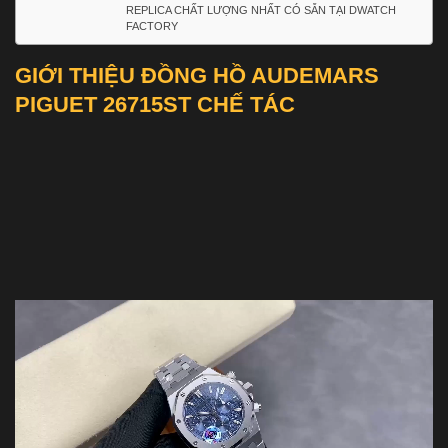
REPLICA CHẤT LƯỢNG NHẤT CÓ SẴN TẠI DWATCH
FACTORY
GIỚI THIỆU ĐỒNG HỒ AUDEMARS
PIGUET 26715ST CHẾ TÁC