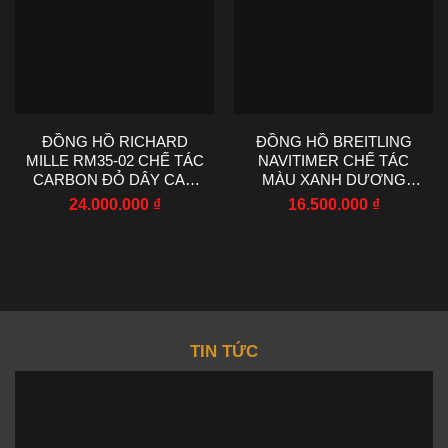
ĐỒNG HỒ RICHARD
ĐỒNG HỒ BREITLING
MILLE RM35-02 CHẾ TÁC
NAVITIMER CHẾ TÁC
CARBON ĐỎ DÂY CAO
MÀU XANH DƯƠNG
SU NHÀ MÁY RM
MÁY CƠ EF FACTORY
24.000.000
₫
16.500.000
₫
44.5X50MM
43MM
TIN TỨC