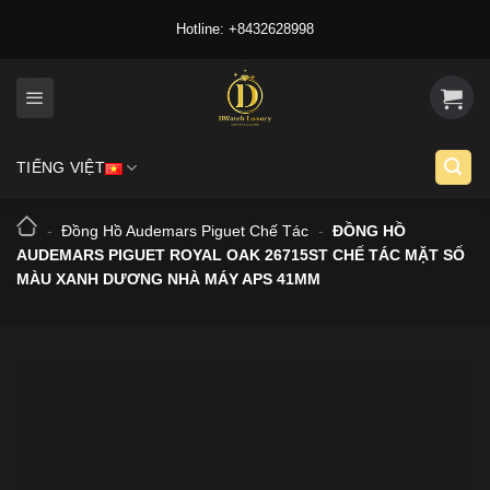
Skip
Hotline: +8432628998
to
content
TIẾNG VIỆT
-
Đồng Hồ Audemars Piguet Chế Tác
-
ĐỒNG HỒ
AUDEMARS PIGUET ROYAL OAK 26715ST CHẾ TÁC MẶT SỐ
MÀU XANH DƯƠNG NHÀ MÁY APS 41MM