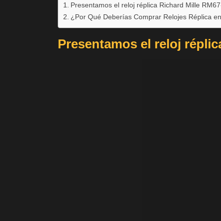
Presentamos el reloj réplica Richard Mille RM6
¿Por Qué Deberías Comprar Relojes Réplica e
Presentamos el reloj répli