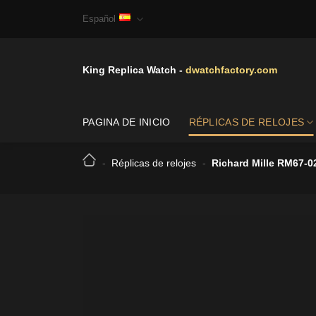
Skip
Español
to
content
King Replica Watch -
dwatchfactory.com
PAGINA DE INICIO
RÉPLICAS DE RELOJES
-
Réplicas de relojes
-
Richard Mille RM67-0