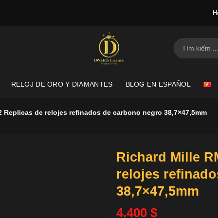
H
Buscar
por:
RELOJ DE ORO Y DIAMANTES
BLOG EN ESPAÑOL
2 Replicas de relojes refinados de carbono negro 38,7×47,5mm
Richard Mille R
relojes refinad
38,7×47,5mm
4.400
$