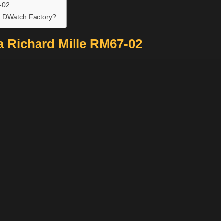
7-02
n DWatch Factory?
ca Richard Mille RM67-02