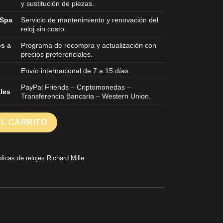
y sustitución de piezas.
 Spa
Servicio de mantenimiento y renovación del
reloj sin costo.
os a
Programa de recompra y actualización con
precios preferenciales.
Envío internacional de 7 a 15 días.
PayPal Friends – Criptomonedas –
les
Transferencia Bancaria – Western Union.
s de relojes refinados de carbono negro 38,7×47,5mm cantidad
AL CARRITO
licas de relojes Richard Mille