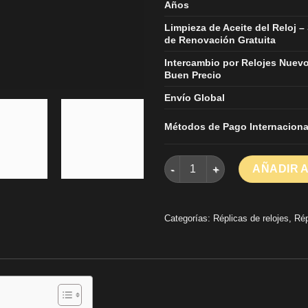
Años
Limpieza de Aceite del Reloj –
de Renovación Gratuita
Intercambio por Relojes Nuev
Buen Precio
Envío Global
Métodos de Pago Internaciona
Richard Mille RM67-02 Replica
AÑADIR 
Categorías:
Réplicas de relojes
,
Rép