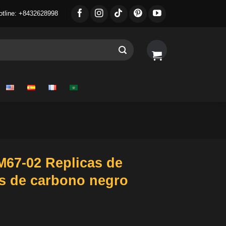
otline: +8432628998
M67-02 Replicas de
os de carbono negro