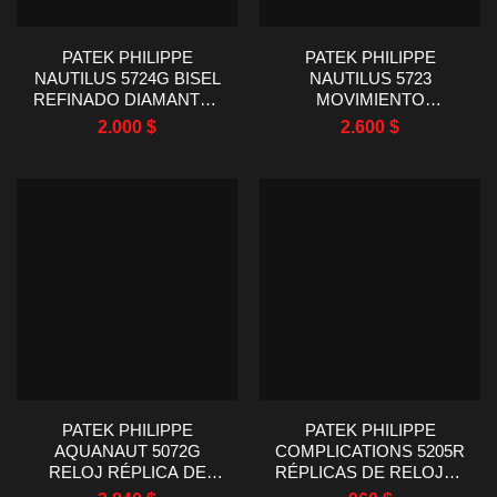
PATEK PHILIPPE
PATEK PHILIPPE
NAUTILUS 5724G BISEL
NAUTILUS 5723
REFINADO DIAMANTES
MOVIMIENTO
MOISSANITA ESFERA
REFINADO + ESFERA +
2.000
$
2.600
$
AZUL 40MM
MOISSANITA +
ENVUELTO EN ORO
40MM
PATEK PHILIPPE
PATEK PHILIPPE
AQUANAUT 5072G
COMPLICATIONS 5205R
RELOJ RÉPLICA DE
RÉPLICAS DE RELOJES
DIAMANTES CVD CON
ENVUELTOS EN ORO DE