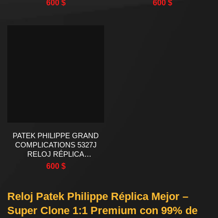
600
$
600
$
PATEK PHILIPPE GRAND
COMPLICATIONS 5327J
RELOJ RÉPLICA
ESFERA BLANCA 39MM
600
$
Reloj Patek Philippe Réplica Mejor –
Super Clone 1:1 Premium con 99% de