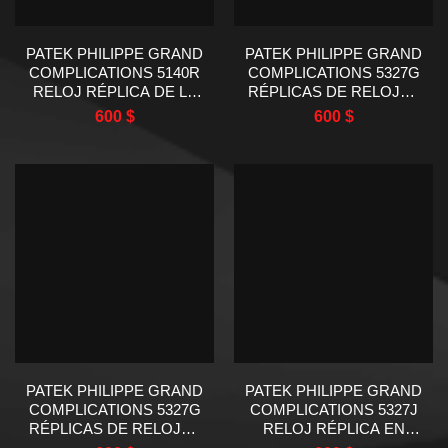
PATEK PHILIPPE GRAND
PATEK PHILIPPE GRAND
COMPLICATIONS 5140R
COMPLICATIONS 5327G
RELOJ RÉPLICA DE LA
RÉPLICAS DE RELOJES
MEJOR CALIDAD 39MM
CON ESFERA BLANCA
600
$
600
$
DE 39MM
PATEK PHILIPPE GRAND
PATEK PHILIPPE GRAND
COMPLICATIONS 5327G
COMPLICATIONS 5327J
RÉPLICAS DE RELOJES
RELOJ RÉPLICA EN
EN COLOR AZUL 39MM
COLOR MARRÓN 39MM