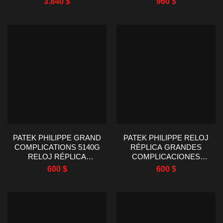
3.840
$
960
$
BISEL REFINADO
18 QUILATES 40MM
35,6MM
PATEK PHILIPPE GRAND
PATEK PHILIPPE RELOJ
COMPLICATIONS 5140G
RÉPLICA GRANDES
RELOJ RÉPLICA
COMPLICACIONES
ESFERA BLANCA 39MM
5140J MEJOR CALIDAD
600
$
600
$
39MM