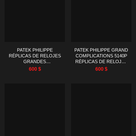
PATEK PHILIPPE
PATEK PHILIPPE GRAND
RÉPLICAS DE RELOJES
COMPLICATIONS 5140P
GRANDES
RÉPLICAS DE RELOJES
COMPLICACIONES
ESFERA GRIS 39MM
600
$
600
$
5140P CORREA DE
CUERO 39MM