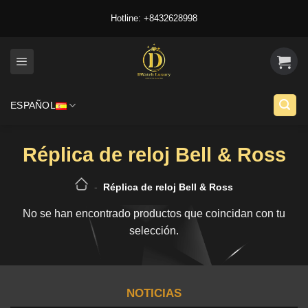
Skip
Hotline: +8432628998
to
content
ESPAÑOL
Réplica de reloj Bell & Ross
-
Réplica de reloj Bell & Ross
No se han encontrado productos que coincidan con tu
selección.
NOTICIAS