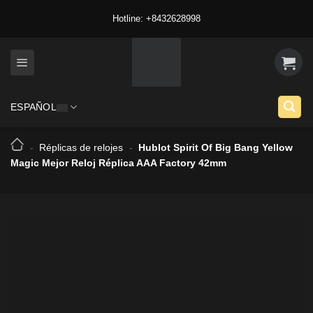
Skip
Hotline: +8432628998
to
content
ESPAÑOL
-
Réplicas de relojes
-
Hublot Spirit Of Big Bang Yellow
Magic Mejor Reloj Réplica AAA Factory 42mm