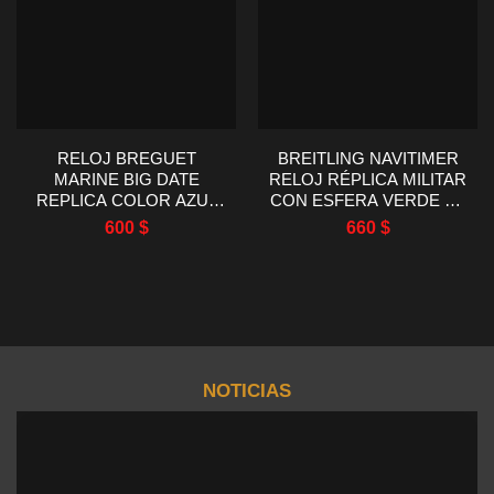
RELOJ BREGUET
BREITLING NAVITIMER
MARINE BIG DATE
RELOJ RÉPLICA MILITAR
REPLICA COLOR AZUL
CON ESFERA VERDE EF
BLUE FÁBRICA HG
FACTORY 43MM
600
$
660
$
39MM
NOTICIAS