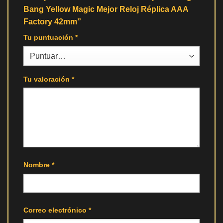
Bang Yellow Magic Mejor Reloj Réplica AAA
Factory 42mm”
Tu puntuación
*
Tu valoración
*
Nombre
*
Correo electrónico
*