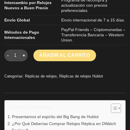
Intercambio por Relojes
actualización con precios
Nuevos a Buen Precio
preferenciales.
Envío Global
Envío internacional de 7 a 15 días.
PayPal Friends – Criptomonedas –
Métodos de Pago
Transferencia Bancaria – Western
Internacionales
Union.
Hublot Spirit Of Big Bang Yellow Magic Mejor Reloj Réplica A
AÑADIR AL CARRITO
Categorías:
Réplicas de relojes
,
Réplicas de relojes Hublot
Table of Contents
Presentamos el espíritu del Big Bang de Hublot
¿Por Qué Deberías Comprar Relojes Réplica en DWatch