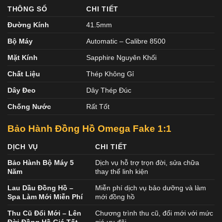
THÔNG SỐ
CHI TIẾT
Đường Kính
41.5mm
Bộ Máy
Automatic – Calibre 8500
Mặt Kính
Sapphire Nguyên Khối
Chất Liệu
Thép Không Gỉ
Dây Đeo
Dây Thép Đúc
Chống Nước
Rất Tốt
Bảo Hành Đồng Hồ Omega Fake 1:1
DỊCH VỤ
CHI TIẾT
Bảo Hành Bộ Máy 5
Dịch vụ hỗ trợ trọn đời, sửa chữa
Năm
thay thế linh kiện
Lau Dầu Đồng Hồ –
Miễn phí dịch vụ bảo dưỡng và làm
Spa Làm Mới Miễn Phí
mới đồng hồ
Thu Cũ Đổi Mới – Lên
Chương trình thu cũ, đổi mới với mức
Đời Đồng Hồ Giá Tốt
giá ưu đãi