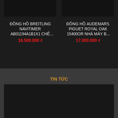
ĐỒNG HỒ BREITLING
ĐỒNG HỒ AUDEMARS
NAVITIMER
PIGUET ROYAL OAK
AB01194A1B1X1 CHẾ
15400OR NHÀ MÁY BF
TÁC NHÀ MÁY EF 43MM
V4 CHẾ TÁC 41MM
16.500.000
₫
17.000.000
₫
TIN TỨC