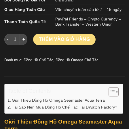
Giao Hàng Toàn Cầu
Vận chuyển toàn cầu từ 7 – 15 ngày
PayPal Friends – Crypto Currency –
Thanh Toán Quốc Tế
Bank Transfer – Western Union
Đồng Hồ Omega Seamaster Aqua Terra Kim Xanh Lá Nhà Máy K
THÊM VÀO GIỎ HÀNG
Danh mục:
Đồng Hồ Chế Tác
,
Đồng Hồ Omega Chế Tác
Table of Contents
Giới Thiệu Đồng Hồ Omega Seamaster Aqua Terra
Tại Sao Nên Mua Đồng Hồ Chế Tác Tại DWatch Factory?
Giới Thiệu Đồng Hồ Omega Seamaster Aqua
Terra