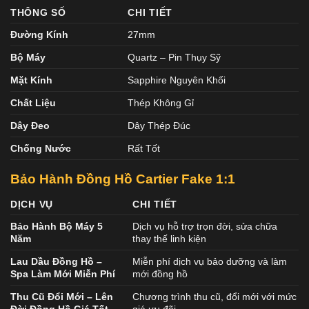
THÔNG SỐ
CHI TIẾT
Đường Kính
27mm
Bộ Máy
Quartz – Pin Thụy Sỹ
Mặt Kính
Sapphire Nguyên Khối
Chất Liệu
Thép Không Gỉ
Dây Đeo
Dây Thép Đúc
Chống Nước
Rất Tốt
Bảo Hành Đồng Hồ Cartier Fake 1:1
DỊCH VỤ
CHI TIẾT
Bảo Hành Bộ Máy 5
Dịch vụ hỗ trợ trọn đời, sửa chữa
Năm
thay thế linh kiện
Lau Dầu Đồng Hồ –
Miễn phí dịch vụ bảo dưỡng và làm
Spa Làm Mới Miễn Phí
mới đồng hồ
Thu Cũ Đổi Mới – Lên
Chương trình thu cũ, đổi mới với mức
Đời Đồng Hồ Giá Tốt
giá ưu đãi