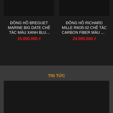
ĐỒNG HỒ BREGUET
ĐỒNG HỒ RICHARD
MARINE BIG DATE CHẾ
MILLE RM35-02 CHẾ TÁC
TÁC MÀU XANH BLUE
CARBON FIBER MÀU ĐỎ
NHÀ MÁY HG 39MM
NHÀ MÁY RM
15.000.000
₫
24.000.000
₫
44.5X50MM
TIN TỨC