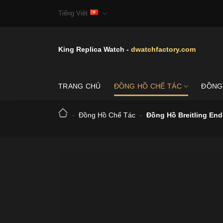
Skip
Tiếng Việt
to
content
King Replica Watch -
dwatchfactory.com
TRANG CHỦ
ĐỒNG HỒ CHẾ TÁC
ĐỒNG
-
Đồng Hồ Chế Tác
-
Đồng Hồ Breitling En