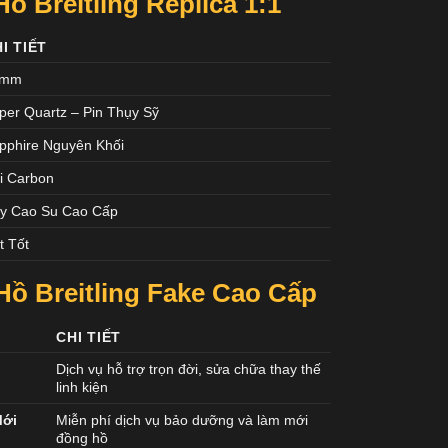
 Breitling Replica 1:1
I TIẾT
4mm
per Quartz – Pin Thụy Sỹ
pphire Nguyên Khối
i Carbon
y Cao Su Cao Cấp
t Tốt
ồ Breitling Fake Cao Cấp
CHI TIẾT
Dịch vụ hỗ trợ trọn đời, sửa chữa thay thế
linh kiện
Mới
Miễn phí dịch vụ bảo dưỡng và làm mới
đồng hồ