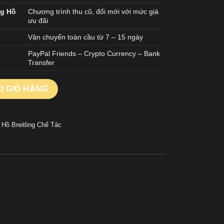
ng Hồ
Chương trình thu cũ, đổi mới với mức giá
ưu đãi
Vận chuyển toàn cầu từ 7 – 15 ngày
PayPal Friends – Crypto Currency – Bank
Transfer
Pro Replica Cao Cấp Dây Cao Su 44mm số lượng
O GIỎ HÀNG
Hồ Breitling Chế Tác