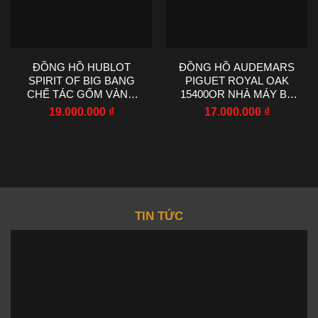
ĐỒNG HỒ HUBLOT
ĐỒNG HỒ AUDEMARS
SPIRIT OF BIG BANG
PIGUET ROYAL OAK
CHẾ TÁC GỐM VÀNG
15400OR NHÀ MÁY BF
NHÀ MÁY AAA 42MM
V4 CHẾ TÁC 41MM
19.000.000
₫
17.000.000
₫
TIN TỨC