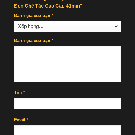
Đen Chế Tác Cao Cấp 41mm”
Đánh giá của bạn
*
Đánh giá của bạn
*
Tên
*
Email
*