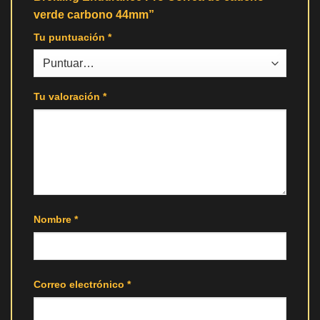
verde carbono 44mm”
Tu puntuación
*
Tu valoración
*
Nombre
*
Correo electrónico
*