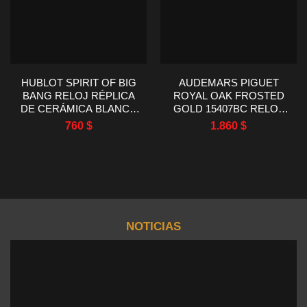
HUBLOT SPIRIT OF BIG
AUDEMARS PIGUET
BANG RELOJ RÉPLICA
ROYAL OAK FROSTED
DE CERÁMICA BLANCA
GOLD 15407BC RELOJ
AAA FACTORY 42MM
DE ORO BLANCO DE 41
760
$
1.860
$
MM
NOTICIAS