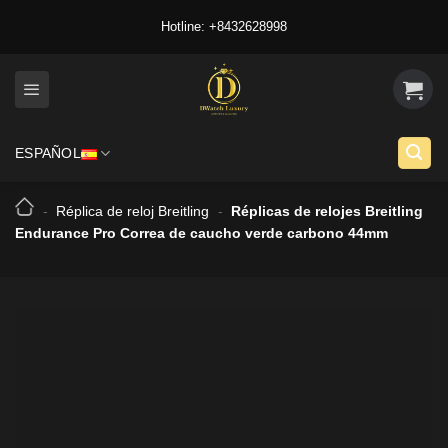
Skip
Hotline: +8432628998
to
content
ESPAÑOL
-
Réplica de reloj Breitling
-
Réplicas de relojes Breitling
Endurance Pro Correa de caucho verde carbono 44mm