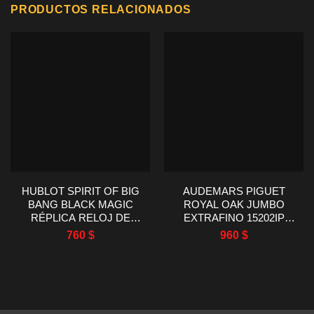
PRODUCTOS RELACIONADOS
HUBLOT SPIRIT OF BIG
AUDEMARS PIGUET
BANG BLACK MAGIC
ROYAL OAK JUMBO
RÉPLICA RELOJ DE
EXTRAFINO 15202IP
CERÁMICA NEGRO DE
RELOJ DE TITANIO ZF
760
$
960
$
FÁBRICA AAA 42MM
FACTORY 39MM