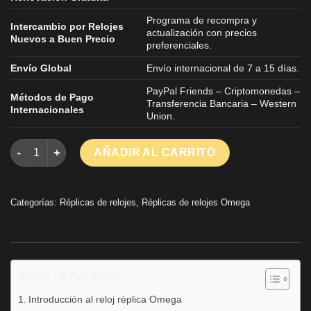
Programa de recompra y
Intercambio por Relojes
actualización con precios
Nuevos a Buen Precio
preferenciales.
Envío Global
Envío internacional de 7 a 15 días.
PayPal Friends – Criptomonedas –
Métodos de Pago
Transferencia Bancaria – Western
Internacionales
Union.
Réplica Reloj Omega Speedmaster Dark Side Of The Moon Cerá
AÑADIR AL CARRITO
Categorías:
Réplicas de relojes
,
Réplicas de relojes Omega
Table of Contents
Introducción al reloj réplica Omega