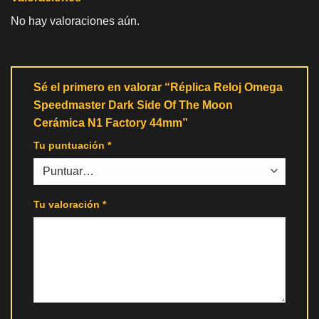
No hay valoraciones aún.
Sé el primero en valorar “Réplica Reloj Omega
Speedmaster Dark Side Of The Moon
Cerámica N1 Factory 44mm”
Tu puntuación
*
Tu valoración
*