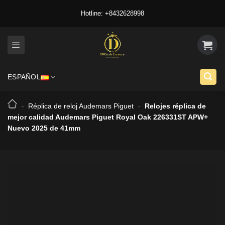
Skip
Hotline: +8432628998
to
content
ESPAÑOL
-
Réplica de reloj Audemars Piguet
-
Relojes réplica de
mejor calidad Audemars Piguet Royal Oak 226331ST APW+
Nuevo 2025 de 41mm