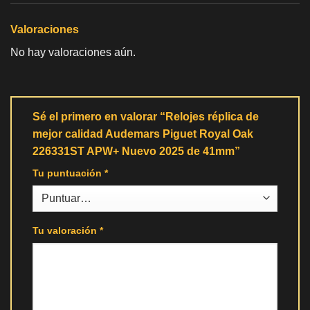
Valoraciones
No hay valoraciones aún.
Sé el primero en valorar “Relojes réplica de
mejor calidad Audemars Piguet Royal Oak
226331ST APW+ Nuevo 2025 de 41mm”
Tu puntuación
*
Tu valoración
*