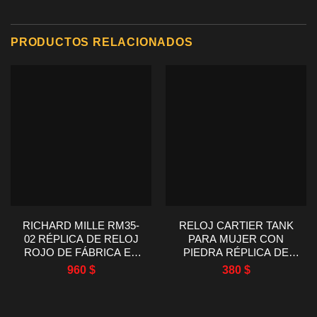
PRODUCTOS RELACIONADOS
RICHARD MILLE RM35-
RELOJ CARTIER TANK
02 RÉPLICA DE RELOJ
PARA MUJER CON
ROJO DE FÁBRICA EN
PIEDRA RÉPLICA DE
FIBRA DE CARBONO RM
ALTA CALIDAD AF
960
$
380
$
44.5X50MM
FACTORY 22X29MM