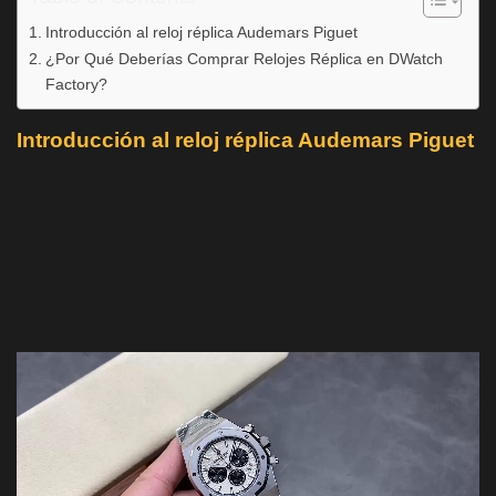
Introducción al reloj réplica Audemars Piguet
¿Por Qué Deberías Comprar Relojes Réplica en DWatch
Factory?
Introducción al reloj réplica Audemars Piguet