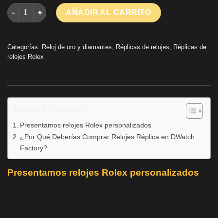
Rolex Cosmograph Daytona 126509 Calibre envuelto en oro bl
AÑADIR AL CARRITO
Categorías:
Reloj de oro y diamantes
,
Réplicas de relojes
,
Réplicas de
relojes Rolex
Table of Contents
Presentamos relojes Rolex personalizados
¿Por Qué Deberías Comprar Relojes Réplica en DWatch
Factory?
Presentamos relojes Rolex personalizados