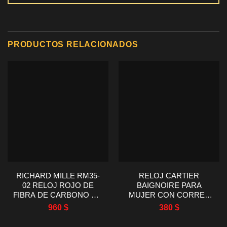
PRODUCTOS RELACIONADOS
RICHARD MILLE RM35-
RELOJ CARTIER
02 RELOJ ROJO DE
BAIGNOIRE PARA
FIBRA DE CARBONO RM
MUJER CON CORREA
FACTORY 44.5X50MM
DE PIEL VERDE PIEDRA
960
$
380
$
AF FACTORY 23X31MM