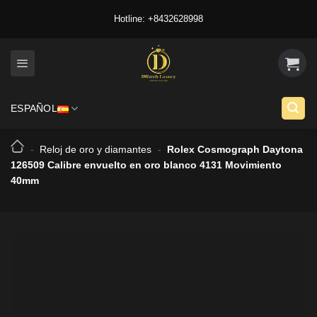
Skip
Hotline: +8432628998
to
content
ESPAÑOL
-
Reloj de oro y diamantes
-
Rolex Cosmograph Daytona
126509 Calibre envuelto en oro blanco 4131 Movimiento
40mm