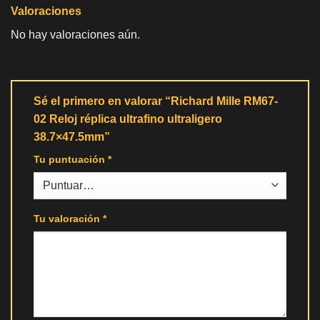
Valoraciones
No hay valoraciones aún.
Sé el primero en valorar “Richard Mille RM67-
02 Reloj réplica ultrafino ultraligero
38.7×47.5mm”
Tu puntuación
*
Tu valoración
*