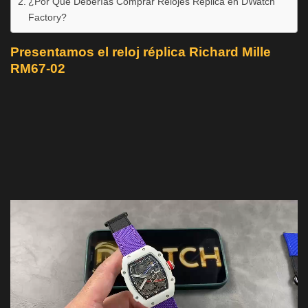
¿Por Qué Deberías Comprar Relojes Réplica en DWatch
Factory?
Presentamos el reloj réplica Richard Mille
RM67-02