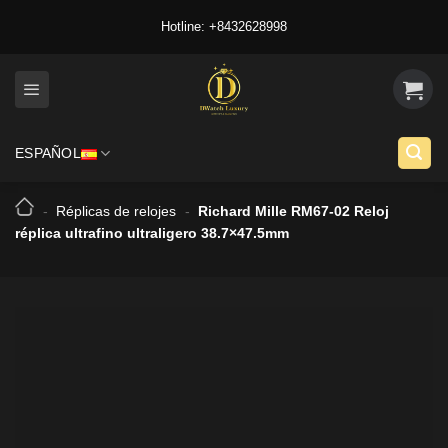
Skip
Hotline: +8432628998
to
content
ESPAÑOL
-
Réplicas de relojes
-
Richard Mille RM67-02 Reloj
réplica ultrafino ultraligero 38.7×47.5mm