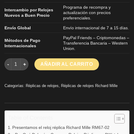
Programa de recompra y
Intercambio por Relojes
actualización con precios
Nuevos a Buen Precio
preferenciales.
Envío Global
Envío internacional de 7 a 15 días.
PayPal Friends – Criptomonedas –
Métodos de Pago
Transferencia Bancaria – Western
Internacionales
Union.
Richard Mille RM67-02 Reloj réplica ultrafino ultraligero 38.7×
AÑADIR AL CARRITO
Categorías:
Réplicas de relojes
,
Réplicas de relojes Richard Mille
Table of Contents
Presentamos el reloj réplica Richard Mille RM67-02