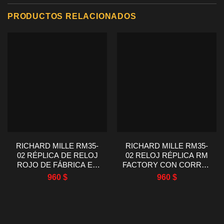
PRODUCTOS RELACIONADOS
RICHARD MILLE RM35-
RICHARD MILLE RM35-
02 RÉPLICA DE RELOJ
02 RELOJ RÉPLICA RM
ROJO DE FÁBRICA EN
FACTORY CON CORREA
FIBRA DE CARBONO RM
DE CAUCHO DE
960
$
960
$
44.5X50MM
CARBONO ROJO
44.5X50MM