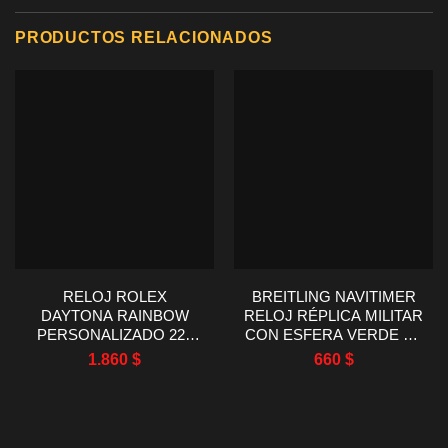
PRODUCTOS RELACIONADOS
RELOJ ROLEX
BREITLING NAVITIMER
DAYTONA RAINBOW
RELOJ RÉPLICA MILITAR
PERSONALIZADO 220
CON ESFERA VERDE EF
GRAMOS MOISSANITA
FACTORY 43MM
1.860
$
660
$
RUBÍ ZAFIRO 40MM