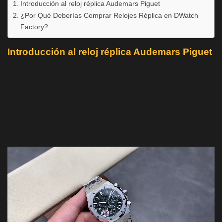
Introducción al reloj réplica Audemars Piguet
¿Por Qué Deberías Comprar Relojes Réplica en DWatch
Factory?
Introducción al reloj réplica Audemars Piguet