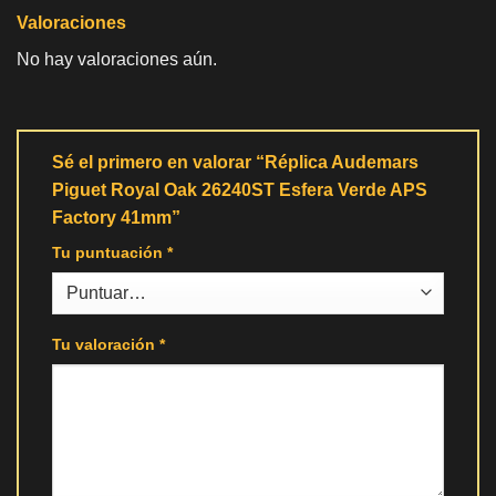
Valoraciones
No hay valoraciones aún.
Sé el primero en valorar “Réplica Audemars
Piguet Royal Oak 26240ST Esfera Verde APS
Factory 41mm”
Tu puntuación
*
Tu valoración
*