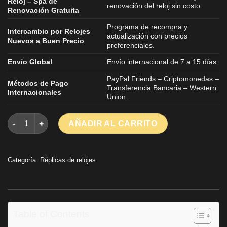
Reloj – Spa de
renovación del reloj sin costo.
Renovación Gratuita
Programa de recompra y
Intercambio por Relojes
actualización con precios
Nuevos a Buen Precio
preferenciales.
Envío Global
Envío internacional de 7 a 15 días.
PayPal Friends – Criptomonedas –
Métodos de Pago
Transferencia Bancaria – Western
Internacionales
Union.
Réplica Audemars Piguet Royal Oak 26240ST Esfera Verde APS
AÑADIR AL CARRITO
Categoría:
Réplicas de relojes
Table of Contents