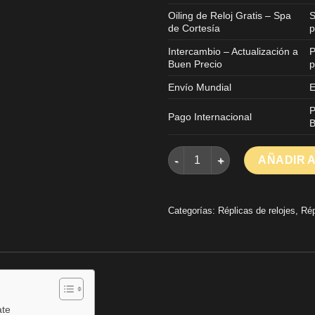
Oiling de Reloj Gratis – Spa
S
de Cortesía
p
Intercambio – Actualización a
P
Buen Precio
p
Envío Mundial
E
P
Pago Internacional
B
Reloj Réplica Rolex Day-Date
AÑADIR 
Categorías:
Réplicas de relojes
,
Rép
ate