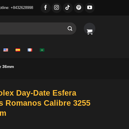
otline: +8432628998
ry 36mm
olex Day-Date Esfera
s Romanos Calibre 3255
mm