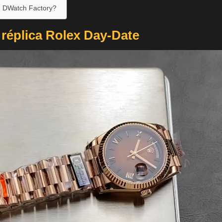
n DWatch Factory?
 réplica Rolex Day-Date