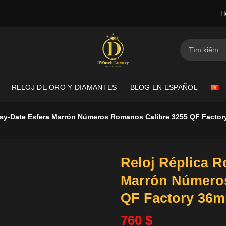
H
Buscar
por:
RELOJ DE ORO Y DIAMANTES
BLOG EN ESPAÑOL
Day-Date Esfera Marrón Números Romanos Calibre 3255 QF Facto
Reloj Réplica R
Marrón Número
QF Factory 36
760
$