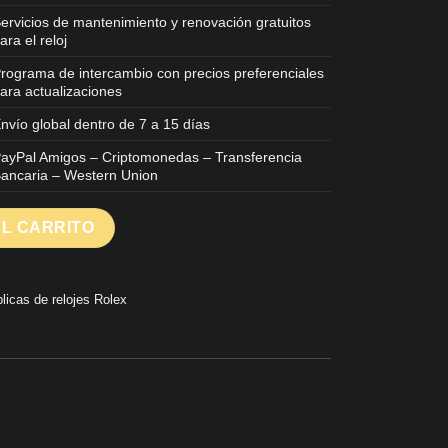
ervicios de mantenimiento y renovación gratuitos
ara el reloj
rograma de intercambio con precios preferenciales
ara actualizaciones
nvío global dentro de 7 a 15 días
ayPal Amigos – Criptomonedas – Transferencia
ancaria – Western Union
 Esfera Marrón Números Romanos Calibre 3255 QF Factory 36mm c
AL CARRITO
licas de relojes Rolex