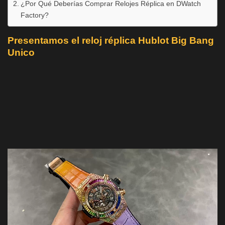
¿Por Qué Deberías Comprar Relojes Réplica en DWatch
Factory?
Presentamos el reloj réplica Hublot Big Bang
Unico