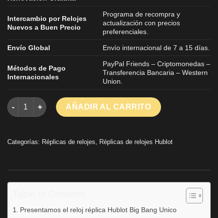
Programa de recompra y
Intercambio por Relojes
actualización con precios
Nuevos a Buen Precio
preferenciales.
Envío Global
Envío internacional de 7 a 15 días.
PayPal Friends – Criptomonedas –
Métodos de Pago
Transferencia Bancaria – Western
Internacionales
Union.
Hublot Big Bang Unico Rainbow Las mejores réplicas de reloj
AÑADIR AL CARRITO
Categorías:
Réplicas de relojes
,
Réplicas de relojes Hublot
Table of Contents
Presentamos el reloj réplica Hublot Big Bang Unico