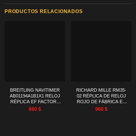
PRODUCTOS RELACIONADOS
BREITLING NAVITIMER
RICHARD MILLE RM35-
AB01194A1B1X1 RELOJ
02 RÉPLICA DE RELOJ
RÉPLICA EF FACTORY
ROJO DE FÁBRICA EN
43MM
FIBRA DE CARBONO RM
660
$
960
$
44.5X50MM