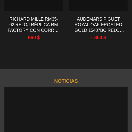
RICHARD MILLE RM35-
AUDEMARS PIGUET
02 RELOJ RÉPLICA RM
ROYAL OAK FROSTED
FACTORY CON CORREA
GOLD 15407BC RELOJ
DE CAUCHO DE
DE ORO BLANCO DE 41
960
$
1.860
$
CARBONO ROJO
MM
44.5X50MM
NOTICIAS