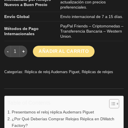
actualización con precios
Nuevos a Buen Precio
preferenciales.
Envío Global
Envío internacional de 7 a 15 días.
PayPal Friends – Criptomonedas –
Métodos de Pago
Transferencia Bancaria – Western
Internacionales
Union.
Audemars Piguet Royal Oak 15510ST 50.a réplica de reloj IP de
AÑADIR AL CARRITO
Categorías:
Réplica de reloj Audemars Piguet
,
Réplicas de relojes
Table of Contents
Presentamos el reloj réplica Audemars Piguet
¿Por Qué Deberías Comprar Relojes Réplica en DWatch
Factory?