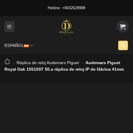
Skip
Hotline: +8432628998
to
content
ESPAÑOL
-
Réplica de reloj Audemars Piguet
-
Audemars Piguet
Royal Oak 15510ST 50.a réplica de reloj IP de fábrica 41mm