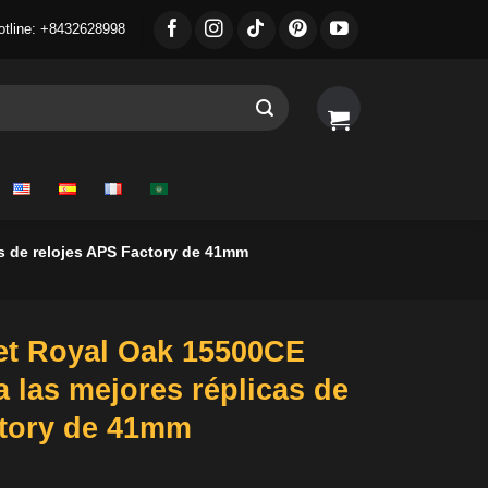
otline: +8432628998
s de relojes APS Factory de 41mm
t Royal Oak 15500CE
 las mejores réplicas de
ctory de 41mm