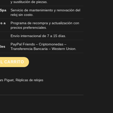
y sustitución de piezas.
 Spa
Servicio de mantenimiento y renovación del
reloj sin costo.
os a
Programa de recompra y actualización con
precios preferenciales.
Envío internacional de 7 a 15 días.
PayPal Friends – Criptomonedas –
les
Transferencia Bancaria – Western Union.
500CE Cerámica blanca las mejores réplicas de relojes APS Fact
AL CARRITO
rs Piguet
,
Réplicas de relojes