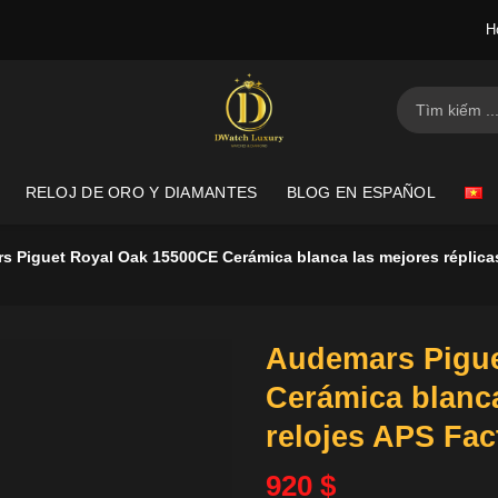
H
Buscar
por:
RELOJ DE ORO Y DIAMANTES
BLOG EN ESPAÑOL
 Piguet Royal Oak 15500CE Cerámica blanca las mejores réplica
Audemars Pigue
Cerámica blanca
relojes APS Fa
920
$