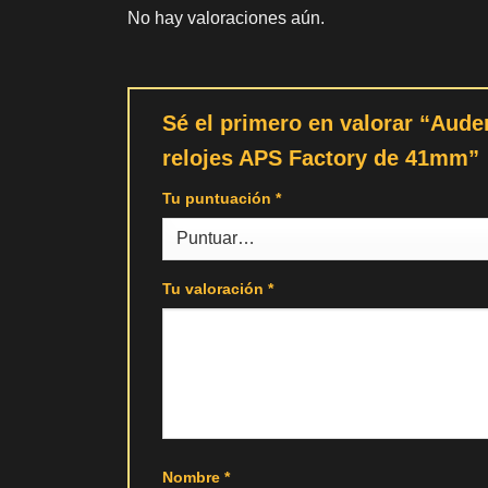
No hay valoraciones aún.
Sé el primero en valorar “Aud
relojes APS Factory de 41mm”
Tu puntuación
*
Tu valoración
*
Nombre
*