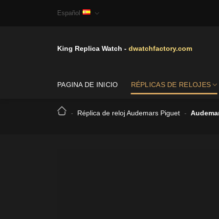
Skip
Español
to
content
King Replica Watch -
dwatchfactory.com
PAGINA DE INICIO
RÉPLICAS DE RELOJES
-
Réplica de reloj Audemars Piguet
-
Audemars