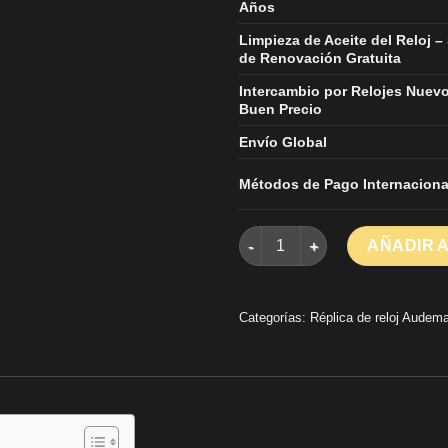
Años
Limpieza de Aceite del Reloj –
de Renovación Gratuita
Intercambio por Relojes Nuev
Buen Precio
Envío Global
Métodos de Pago Internaciona
Audemars Piguet Royal Oak 15
AÑADIR 
Categorías:
Réplica de reloj Audema