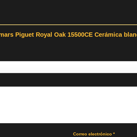
emars Piguet Royal Oak 15500CE Cerámica blanc
Correo electrónico
*