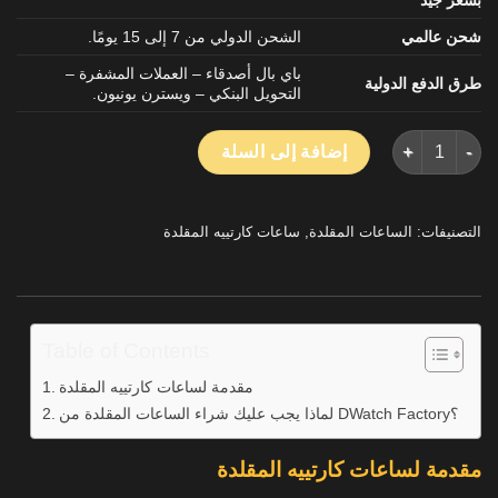
شحن عالمي
الشحن الدولي من 7 إلى 15 يومًا.
باي بال أصدقاء – العملات المشفرة –
طرق الدفع الدولية
التحويل البنكي – ويسترن يونيون.
كمية كارتييه Panthère دي كارتييه المرأة طبق الاصل الساعات الذهب الأصفر 27mm
إضافة إلى السلة
التصنيفات:
الساعات المقلدة
,
ساعات كارتييه المقلدة
Table of Contents
مقدمة لساعات كارتييه المقلدة
لماذا يجب عليك شراء الساعات المقلدة من DWatch Factory؟
مقدمة لساعات كارتييه المقلدة