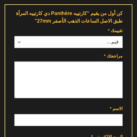
كن أول من يقيم “كارتييه Panthère دي كارتييه المرأة
طبق الاصل الساعات الذهب الأصفر 27mm”
تقييمك
*
مراجعتك
*
الاسم
*
البريد الإلكتروني
*