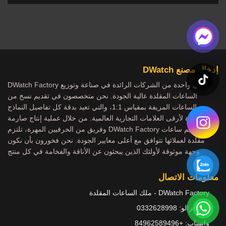
إدخال مصنع DWatch
DWatch Factory هي واحدة من الشركات الرائدة في صناعة وتوزيع
الساعات المقلدة عالية الجودة. نحن متخصصون في تقديم نسخ من
الساعات المزيفة بمقياس 1:1، والتي تعيد بدقة كل تفاصيل النماذج
الشهيرة لأرقى العلامات التجارية العالمية. من خلال عملية إنتاج صارمة
وفريق من الحرفيين المهرة، تلتزم DWatch Factory بتقديم ساعات
مقلدة لعملائها تتوافق مع أعلى معايير الجودة. نحن فخورون بأن نكون
وجهة موثوقة لأولئك الذين يبحثون عن الأناقة والفخامة في كل منتج.
معلومات الاتصال
DWatch Factory - ملك الساعات المقلدة
هاتف/زالو: 0332628998
واتساب: +84962589496