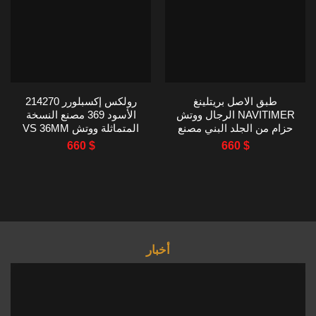
طبق الاصل بريتلينغ
رولكس إكسبلورر 214270
NAVITIMER الرجال ووتش
الأسود 369 مصنع النسخة
حزام من الجلد البني مصنع
المتماثلة ووتش VS 36MM
EF 43MM
660
$
660
$
أخبار