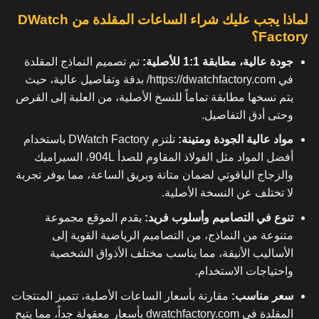
لماذا يجب عليك شراء الساعات المقلدة من DWatch
Factory؟
جودة عالية، مطابقة 1:1 للأصلية:
تم تصميم النماذج المقلدة
في
https://dwatchfactory.com/
بدقة وتفاصيل عالية، حيث
يتم نسخها مطابقة تماماً للنسخ الأصلية، من العلبة إلى القرص
وحتى أدق التفاصيل.
مواد عالية الجودة ومتينة:
تلتزم DWatch Factory باستخدام
أفضل المواد مثل الفولاذ المقاوم للصدأ 904L، السيراميك
والزجاج الياقوتي لضمان متانة وبريق الساعة، مما يوفر تجربة
لا تختلف عن النسخة الأصلية.
تنوع في التصاميم وأسلوب فريد:
يقدم الموقع مجموعة
متنوعة من النماذج، من التصاميم الرياضية القوية إلى
الأساليب الأنيقة، مما يناسب مختلف الأذواق الشخصية
واحتياجات الاستخدام.
سعر مناسب:
مقارنة بأسعار الساعات الأصلية، تتميز المنتجات
المقلدة في dwatchfactory.com بأسعار معقولة جداً، مما يتيح