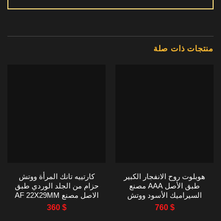
منتجات ذات صلة
هوبلوت روح الانفجار الكبير
كارتييه تانك المرأة ووتش
طبق الأصل AAA مصنع
حزام من الجلد الوردي طبق
السيراميك الأسود ووتش
الاصل مصنع AF 22X29MM
42MM
360
$
760
$