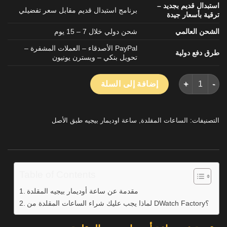
استبدال قديم بجديد –
برنامج استبدال قديم مقابل سعر تفضيلي
ترقية بأسعار جيدة
الشحن العالمي
شحن دولي خلال 7 – 15 يوم
PayPal الأصدقاء – العملات المشفرة –
طرق دفع دولية
تحويل بنكي – ويسترن يونيون
كمية ساعة أوديمار بيجيه رويال أوك 15500CE المصنوعة من السيراميك الأبيض من مصنع APS، مقاس 41 مم
إضافة إلى السلة
التصنيفات:
الساعات المقلدة
,
ساعة اوديمار بيجيه طبق الأصل
Table of Contents
مقدمة عن ساعة أوديمار بيجيه المقلدة
لماذا يجب عليك شراء الساعات المقلدة من DWatch Factory؟