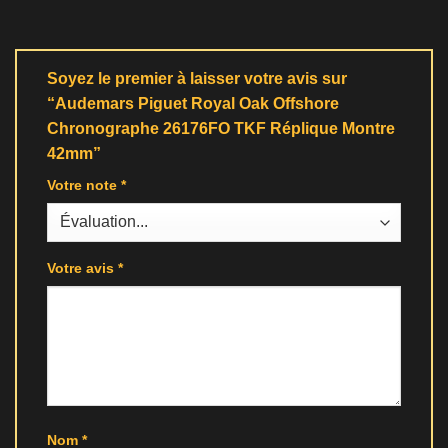
Soyez le premier à laisser votre avis sur
“Audemars Piguet Royal Oak Offshore
Chronographe 26176FO TKF Réplique Montre
42mm”
Votre note
*
Votre avis
*
Nom
*