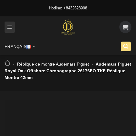
Skip
Hotline: +8432628998
to
content
FRANÇAIS
-
Réplique de montre Audemars Piguet
-
Audemars Piguet
Royal Oak Offshore Chronographe 26176FO TKF Réplique
Montre 42mm