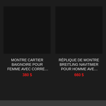
MONTRE CARTIER
RÉPLIQUE DE MONTRE
BAIGNOIRE POUR
BREITLING NAVITIMER
FEMME AVEC CORREA
POUR HOMME AVEC
DE PIEL VERDE PIEDRA
BRACELET EN CUIR
380
$
660
$
AF FACTORY 23X31MM
BLEU FACTORY EF
43MM