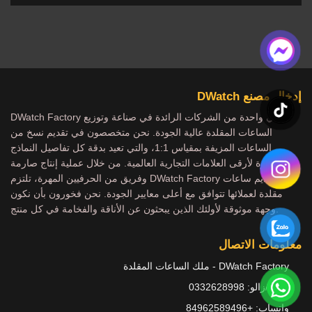
إدخال مصنع DWatch
DWatch Factory هي واحدة من الشركات الرائدة في صناعة وتوزيع
الساعات المقلدة عالية الجودة. نحن متخصصون في تقديم نسخ من
الساعات المزيفة بمقياس 1:1، والتي تعيد بدقة كل تفاصيل النماذج
الشهيرة لأرقى العلامات التجارية العالمية. من خلال عملية إنتاج صارمة
وفريق من الحرفيين المهرة، تلتزم DWatch Factory بتقديم ساعات
مقلدة لعملائها تتوافق مع أعلى معايير الجودة. نحن فخورون بأن نكون
وجهة موثوقة لأولئك الذين يبحثون عن الأناقة والفخامة في كل منتج.
معلومات الاتصال
DWatch Factory - ملك الساعات المقلدة
هاتف/زالو: 0332628998
واتساب: +84962589496