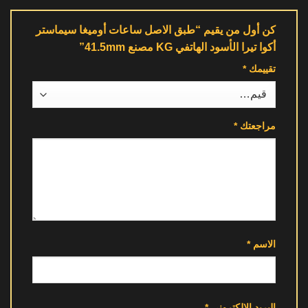
كن أول من يقيم “طبق الاصل ساعات أوميغا سيماستر
أكوا تيرا الأسود الهاتفي KG مصنع 41.5mm”
تقييمك
*
مراجعتك
*
الاسم
*
البريد الإلكتروني
*