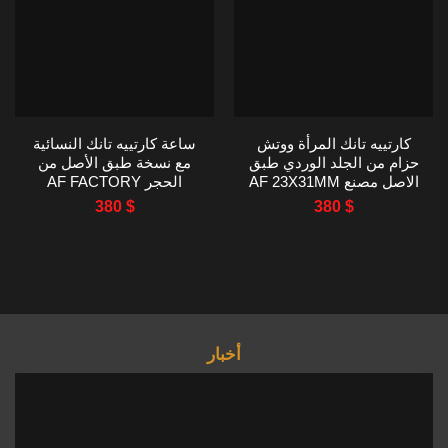
كارتييه تانك المرأة ووتش
ساعة كارتييه تانك النسائية
حزام من الجلد الوردي طبق
مع نسخة طبق الأصل من
الاصل مصنع AF 23X31MM
الحجر AF FACTORY
22X29MM
380
$
380
$
أخبار