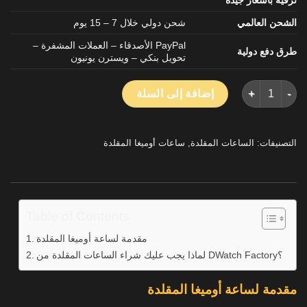
الشحن العالمي
شحن دولي خلال 7 – 15 يوم
PayPal الأصدقاء – العملات المشفرة –
طرق دفع دولية
تحويل بنكي – ويسترن يونيون
كمية طبق الاصل ساعات أوميغا سيماستر أكوا تيرا الأسود الهاتفي KG مصنع 41.5mm
إضافة إلى السلة
التصنيفات:
الساعات المقلدة
,
ساعات أوميغا المقلدة
Table of Contents
مقدمة لساعة أوميغا المقلدة
لماذا يجب عليك شراء الساعات المقلدة من DWatch Factory؟
مقدمة لساعة أوميغا المقلدة