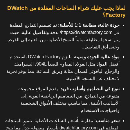
لماذا يجب عليك شراء الساعات المقلدة من DWatch
Factory؟
جودة عالية، مطابقة 1:1 للأصلية:
تم تصميم النماذج المقلدة
في
https://dwatchfactory.com/
بدقة وتفاصيل عالية، حيث
يتم نسخها مطابقة تماماً للنسخ الأصلية، من العلبة إلى القرص
وحتى أدق التفاصيل.
مواد عالية الجودة ومتينة:
تلتزم DWatch Factory باستخدام
أفضل المواد مثل الفولاذ المقاوم للصدأ 904L، السيراميك
والزجاج الياقوتي لضمان متانة وبريق الساعة، مما يوفر تجربة
لا تختلف عن النسخة الأصلية.
تنوع في التصاميم وأسلوب فريد:
يقدم الموقع مجموعة
متنوعة من النماذج، من التصاميم الرياضية القوية إلى
الأساليب الأنيقة، مما يناسب مختلف الأذواق الشخصية
واحتياجات الاستخدام.
سعر مناسب:
مقارنة بأسعار الساعات الأصلية، تتميز المنتجات
المقلدة في dwatchfactory.com بأسعار معقولة جداً، مما يتيح