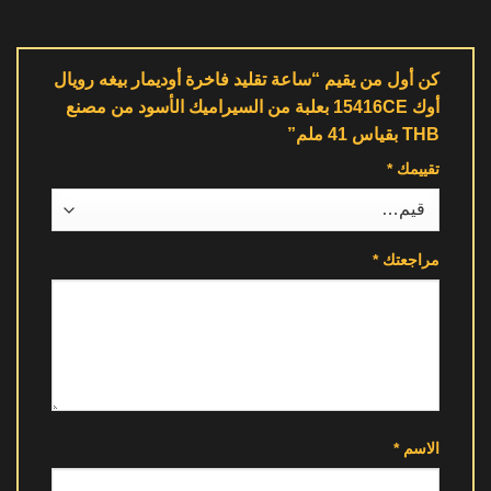
كن أول من يقيم “ساعة تقليد فاخرة أوديمار بيغه رويال
أوك 15416CE بعلبة من السيراميك الأسود من مصنع
THB بقياس 41 ملم”
تقييمك
*
مراجعتك
*
الاسم
*