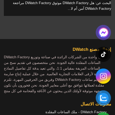
البحث عن: هل DWatch Factory موثوق DWatch Factory مراجعة
DWatch Factory آمن أم لا...
إدخال مصنع DWatch
DWatch Factory هي واحدة من الشركات الرائدة في صناعة وتوزيع
الساعات المقلدة عالية الجودة. نحن متخصصون في تقديم نسخ من
الساعات المزيفة بمقياس 1:1، والتي تعيد بدقة كل تفاصيل النماذج
الشهيرة لأرقى العلامات التجارية العالمية. من خلال عملية إنتاج صارمة
وفريق من الحرفيين المهرة، تلتزم DWatch Factory بتقديم ساعات
مقلدة لعملائها تتوافق مع أعلى معايير الجودة. نحن فخورون بأن نكون
وجهة موثوقة لأولئك الذين يبحثون عن الأناقة والفخامة في كل منتج.
معلومات الاتصال
DWatch Factory - ملك الساعات المقلدة