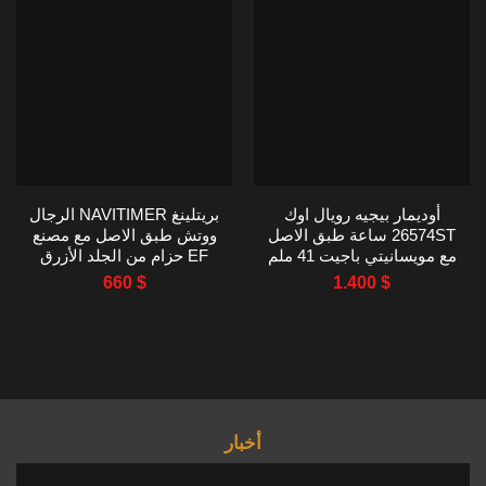
أوديمار بيجيه رويال اوك
بريتلينغ NAVITIMER الرجال
26574ST ساعة طبق الاصل
ووتش طبق الاصل مع مصنع
مع مويسانيتي باجيت 41 ملم
EF حزام من الجلد الأزرق
43MM
660
$
1.400
$
أخبار