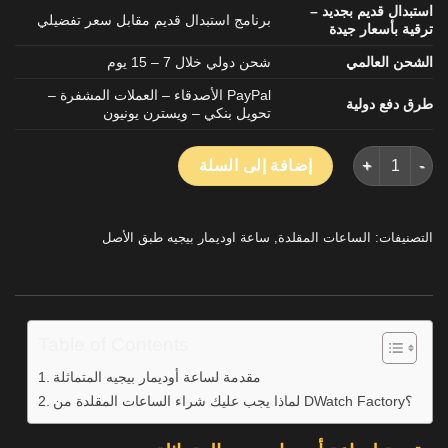
استبدال قديم بجديد –
برنامج استبدال قديم مقابل سعر تفضيلي
ترقية بأسعار جيدة
الشحن العالمي
شحن دولي خلال 7 – 15 يوم
PayPal الأصدقاء – العملات المشفرة –
طرق دفع دولية
تحويل بنكي – ويسترن يونيون
كمية ساعة تقليد فاخرة أوديمار بيغه رويال أوك 15416CE بعلبة من السيراميك الأسود من مصنع THB بقياس 41 ملم
إضافة إلى السلة
التصنيفات:
الساعات المقلدة
,
ساعة اوديمار بيجيه طبق الأصل
Table of Contents
مقدمة لساعة أوديمار بيجيه المتماثلة
لماذا يجب عليك شراء الساعات المقلدة من DWatch Factory؟