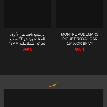
MONTRE AUDEMARS
بريتلينغ نافيتايمر الأزرق
PIGUET ROYAL OAK
المقلدة ووتش EF مصنع
15400OR BF V4
الحركة الميكانيكية 43MM
FABRIQUÉE EN USINE
660
$
680
$
41MM
أخبار