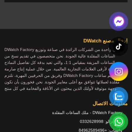
إدخال مصنع DWatch
DWatch Factory هي واحدة من الشركات الرائدة في صناعة وتوزيع
الساعات المقلدة عالية الجودة. نحن متخصصون في تقديم نسخ من
الساعات المزيفة بمقياس 1:1، والتي تعيد بدقة كل تفاصيل النماذج
الشهيرة لأرقى العلامات التجارية العالمية. من خلال عملية إنتاج صارمة
وفريق من الحرفيين المهرة، تلتزم DWatch Factory بتقديم ساعات
مقلدة لعملائها تتوافق مع أعلى معايير الجودة. نحن فخورون بأن نكون
وجهة موثوقة لأولئك الذين يبحثون عن الأناقة والفخامة في كل منتج.
معلومات الاتصال
DWatch Factory - ملك الساعات المقلدة
هاتف/زالو: 0332628998
واتساب: +84962589496