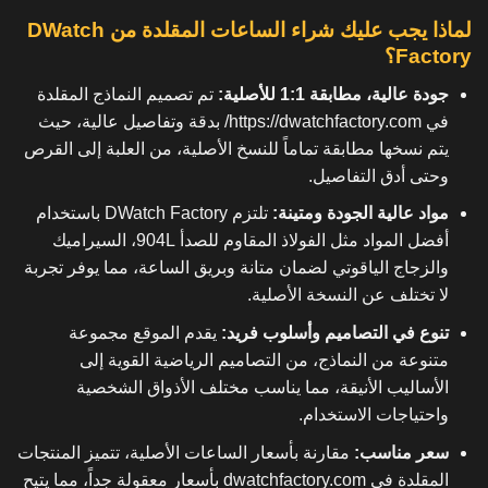
لماذا يجب عليك شراء الساعات المقلدة من DWatch
Factory؟
جودة عالية، مطابقة 1:1 للأصلية:
تم تصميم النماذج المقلدة
في
https://dwatchfactory.com/
بدقة وتفاصيل عالية، حيث
يتم نسخها مطابقة تماماً للنسخ الأصلية، من العلبة إلى القرص
وحتى أدق التفاصيل.
مواد عالية الجودة ومتينة:
تلتزم DWatch Factory باستخدام
أفضل المواد مثل الفولاذ المقاوم للصدأ 904L، السيراميك
والزجاج الياقوتي لضمان متانة وبريق الساعة، مما يوفر تجربة
لا تختلف عن النسخة الأصلية.
تنوع في التصاميم وأسلوب فريد:
يقدم الموقع مجموعة
متنوعة من النماذج، من التصاميم الرياضية القوية إلى
الأساليب الأنيقة، مما يناسب مختلف الأذواق الشخصية
واحتياجات الاستخدام.
سعر مناسب:
مقارنة بأسعار الساعات الأصلية، تتميز المنتجات
المقلدة في dwatchfactory.com بأسعار معقولة جداً، مما يتيح