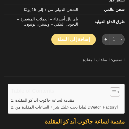
شحن عالمي
الشحن الدولي من 7 إلى 15 يومًا.
باي بال أصدقاء – العملات المشفرة –
طرق الدفع الدولية
التحويل البنكي – ويسترن يونيون.
كمية جاكوب وشركاه الفلك توربيون الساعات المقلدة أفضل نوعية 50mm
إضافة إلى السلة
التصنيف:
الساعات المقلدة
Table of Contents
مقدمة لساعة جاكوب آند كو المقلدة
لماذا يجب عليك شراء الساعات المقلدة من DWatch Factory؟
مقدمة لساعة جاكوب آند كو المقلدة