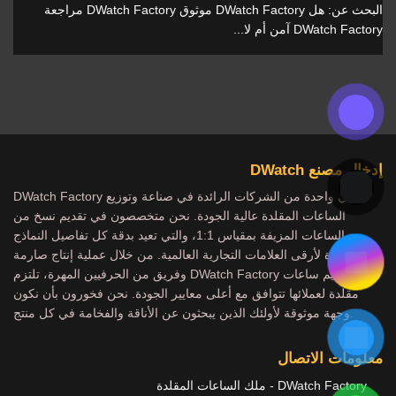
البحث عن: هل DWatch Factory موثوق DWatch Factory مراجعة
DWatch Factory آمن أم لا...
إدخال مصنع DWatch
DWatch Factory هي واحدة من الشركات الرائدة في صناعة وتوزيع
الساعات المقلدة عالية الجودة. نحن متخصصون في تقديم نسخ من
الساعات المزيفة بمقياس 1:1، والتي تعيد بدقة كل تفاصيل النماذج
الشهيرة لأرقى العلامات التجارية العالمية. من خلال عملية إنتاج صارمة
وفريق من الحرفيين المهرة، تلتزم DWatch Factory بتقديم ساعات
مقلدة لعملائها تتوافق مع أعلى معايير الجودة. نحن فخورون بأن نكون
وجهة موثوقة لأولئك الذين يبحثون عن الأناقة والفخامة في كل منتج.
معلومات الاتصال
DWatch Factory - ملك الساعات المقلدة