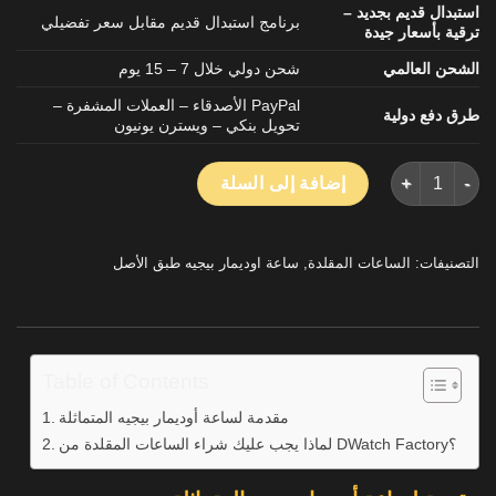
استبدال قديم بجديد –
برنامج استبدال قديم مقابل سعر تفضيلي
ترقية بأسعار جيدة
الشحن العالمي
شحن دولي خلال 7 – 15 يوم
PayPal الأصدقاء – العملات المشفرة –
طرق دفع دولية
تحويل بنكي – ويسترن يونيون
كمية اوديمار بيجيه رويال اوك كرونوغراف 26470ST الأبيض الهاتفي طبق الاصل ووتش TKF 42mm
إضافة إلى السلة
التصنيفات:
الساعات المقلدة
,
ساعة اوديمار بيجيه طبق الأصل
Table of Contents
مقدمة لساعة أوديمار بيجيه المتماثلة
لماذا يجب عليك شراء الساعات المقلدة من DWatch Factory؟