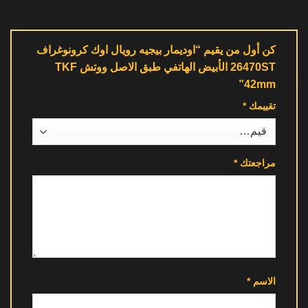
كن أول من يقيم “اوديمار بيجيه رويال اوك كرونوغراف
26470ST الأبيض الهاتفي طبق الاصل ووتش TKF
42mm”
تقييمك
*
مراجعتك
*
الاسم
*