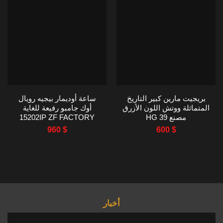
بريجيت مارين كبير التاريخ
ساعة أوديمار بيجيه رويال
المتماثلة ووتش اللون الأزرق
أوك جامبو رفيعة للغاية
مصنع HG 39
15202IP ZF FACTORY
تيتانيوم 39 ملم
960
$
600
$
أخبار