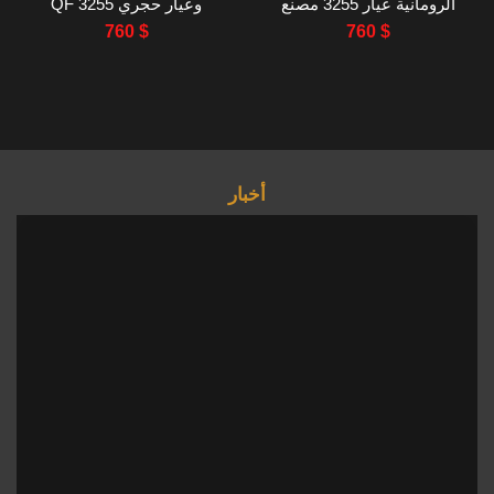
الرومانية عيار 3255 مصنع
وعيار حجري 3255 QF
FACTORY 36MM
QF 36MM
760
$
760
$
أخبار