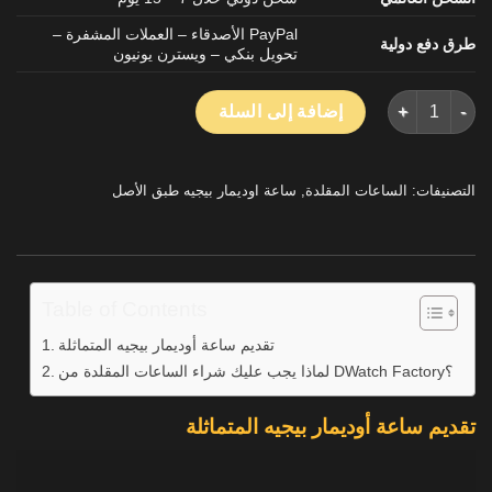
PayPal الأصدقاء – العملات المشفرة –
طرق دفع دولية
تحويل بنكي – ويسترن يونيون
كمية اوديمارس بيجيه رويال اوك 15510OR 50th الأزرق الهاتفي طبق الاصل ووتش IPF 41mm
إضافة إلى السلة
التصنيفات:
الساعات المقلدة
,
ساعة اوديمار بيجيه طبق الأصل
Table of Contents
تقديم ساعة أوديمار بيجيه المتماثلة
لماذا يجب عليك شراء الساعات المقلدة من DWatch Factory؟
تقديم ساعة أوديمار بيجيه المتماثلة