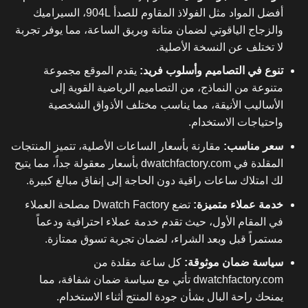
أفضل المواد مثل الفولاذ المقاوم للصدأ 904L، السيراميك
والزجاج الياقوتي لضمان متانة وبريق الساعة، مما يوفر تجربة
لا تختلف عن النسخة الأصلية.
تنوع في التصاميم وأسلوب فريد:
يقدم الموقع مجموعة
متنوعة من النماذج، من التصاميم الرياضية القوية إلى
الأساليب الأنيقة، مما يناسب مختلف الأذواق الشخصية
واحتياجات الاستخدام.
سعر مناسب:
مقارنة بأسعار الساعات الأصلية، تتميز المنتجات
المقلدة في dwatchfactory.com بأسعار معقولة جداً، مما يتيح
لك امتلاك ساعات راقية دون الحاجة إلى إنفاق مبالغ كبيرة.
خدمة عملاء متميزة:
تضع Dwatch Factory مصلحة العملاء
في المقام الأول، حيث تقدم خدمة عملاء احترافية ودعماً
مستمراً قبل وبعد الشراء، لضمان تجربة تسوق ممتازة.
سياسة ضمان موثوقة:
كل ساعة مقلدة من
dwatchfactory.com تأتي مع سياسة ضمان شفافة، مما
يمنحك راحة البال بشأن جودة المنتج أثناء الاستخدام.