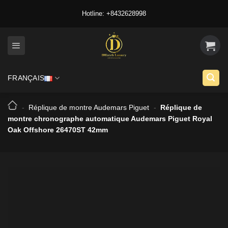
Skip
Hotline: +8432628998
to
content
FRANÇAIS
-
Réplique de montre Audemars Piguet
-
Réplique de
montre chronographe automatique Audemars Piguet Royal
Oak Offshore 26470ST 42mm