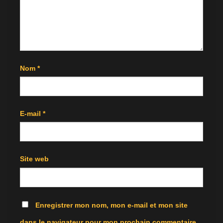
Nom
*
E-mail
*
Site web
Enregistrer mon nom, mon e-mail et mon site
dans le navigateur pour mon prochain commentaire.