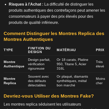
Risques à l’Achat :
La difficulté de distinguer les
produits authentiques des contrefaçons peut amener les
consommateurs à payer des prix élevés pour des
produits de qualité inférieure.
Comment Distinguer les Montres Replica des
Montres Authentiques
FINITION DU
TYPE
MATÉRIAU
PRIX
DESIGN
Design parfait,
Or 18 carats, Platine
Montre
Très
vérification
950, Titane 5, Acier
Authentique
élevé
rigoureuse
316L
Souvent avec
Or plaqué, diamants
Montre
Moins
des défauts
synthétiques, métal
Replica
cher
détectables
bon marché
Devriez-vous Utiliser des Montres Fake?
Les montres replica séduisent les utilisateurs