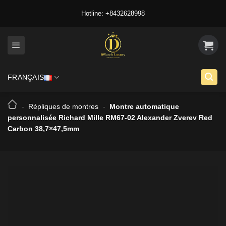
Skip
Hotline: +8432628998
to
content
FRANÇAIS
-
Répliques de montres
-
Montre automatique
personnalisée Richard Mille RM67-02 Alexander Zverev Red
Carbon 38,7×47,5mm